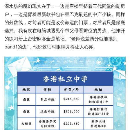
深水埗的魔幻现实在于：一边是唐楼里挤着三代同堂的劏房
户，一边是背着最新款书包在星巴克刷题的中产小孩。同样
的分数线，对前者可能是改变命运的门票，对后者只是保底
选择。我有次在电脑城遇见个帮父母看摊位的男孩，他摊开
的练习册上密密麻麻全是笔记。”老师说差两分就能摸到
band1的边”，他说这话时眼睛亮得让人心疼。