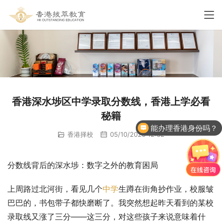
香港深水埗区中学录取分数线，香港上学必看
秘籍
能办理香港身份吗？
香港择校
05/10/2025 12:32
分数线背后的深水埗：数字之外的教育困局
上周路过北河街，看见几个
中学
生蹲在街角抄作业，校服皱
巴巴的，书包带子都快磨断了。我突然想起昨天看到的某校
录取线又涨了三分——这三分，对这些孩子来说意味着什