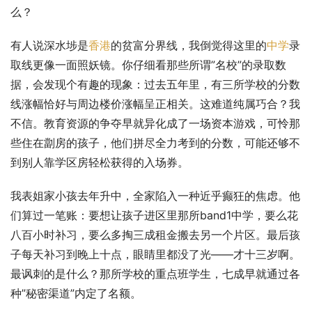
么？
有人说深水埗是
香港
的贫富分界线，我倒觉得这里的
中学
录
取线更像一面照妖镜。你仔细看那些所谓”名校”的录取数
据，会发现个有趣的现象：过去五年里，有三所学校的分数
线涨幅恰好与周边楼价涨幅呈正相关。这难道纯属巧合？我
不信。教育资源的争夺早就异化成了一场资本游戏，可怜那
些住在劏房的孩子，他们拼尽全力考到的分数，可能还够不
到别人靠学区房轻松获得的入场券。
我表姐家小孩去年升中，全家陷入一种近乎癫狂的焦虑。他
们算过一笔账：要想让孩子进区里那所band1中学，要么花
八百小时补习，要么多掏三成租金搬去另一个片区。最后孩
子每天补习到晚上十点，眼睛里都没了光——才十三岁啊。
最讽刺的是什么？那所学校的重点班学生，七成早就通过各
种”秘密渠道”内定了名额。