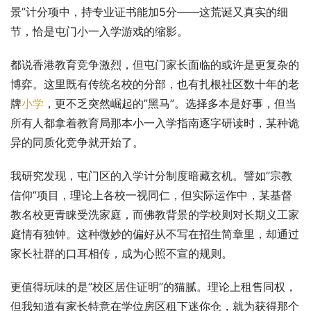
景”计分项中，持专业证书能加5分——这荒诞又真实的细
节，恰是屯门小一入学游戏的缩影。
都说香港教育竞争激烈，但屯门家长面临的或许是更复杂的
博弈。这里既有传统名校的分部，也有扎根社区数十年的老
牌
小学
，更不乏突然崛起的”黑马”。选择多本是好事，但当
所有人都拿着教育局那本小一入学指南逐字研读时，某种诡
异的同质化竞争就开始了。
我研究发现，屯门区的入学计分制度暗藏玄机。譬如”宗教
信仰”项目，理论上各校一视同仁，但实际运作中，某基督
教名校更青睐受洗家庭，而佛教背景的学校则对长期义工家
庭情有独钟。这种微妙的偏好从不写在招生简章里，却通过
家长社群的口耳相传，成为心照不宣的规则。
更值得玩味的是”校区居住证明”的猫腻。理论上租售同权，
但我知道有家长特意在学位房区租下迷你仓，就为获得那个