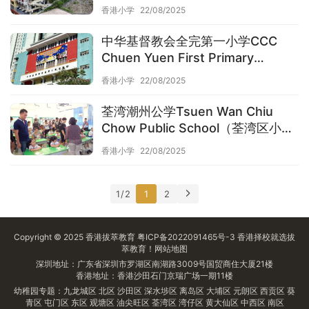
香港小学
22/08/2025
中华基督教会全完第一小学CCC
Chuen Yuen First Primary
School（荃湾区小学）
香港小学
22/08/2025
荃湾潮州公学Tsuen Wan Chiu
Chow Public School（荃湾区小
学）
香港小学
22/08/2025
1 / 2
1
2
Copyright © 2025
香港拔萃教育
粤ICP备2022091465号-3
香港择校
就选拔
萃教育！
网站地图
深圳地址：广东省深圳市罗湖区南湖路3009号国贸商住大厦21楼
香港地址：香港沙田石门京瑞广场一期11楼
幼稚园专题：
九龙城区
北区
沙田区
深水埗区
离岛区
大埔区
元朗区
西贡区
葵
青区
屯门区
东区
观塘区
油尖旺区
荃湾区
湾仔区
黄大仙区
中西区
南区