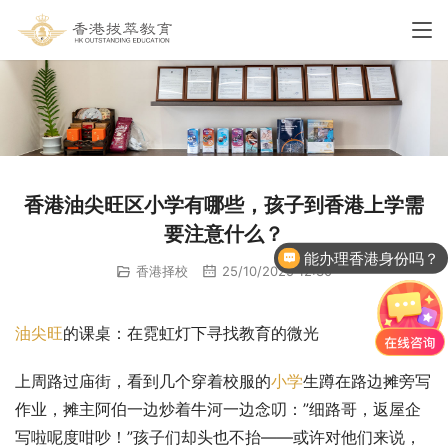
香港油尖旺区小学有哪些，孩子到香港上学需
要注意什么？
能办理香港身份吗？
香港择校
25/10/2025 12:30
油尖旺
的课桌：在霓虹灯下寻找教育的微光
上周路过庙街，看到几个穿着校服的
小学
生蹲在路边摊旁写
作业，摊主阿伯一边炒着牛河一边念叨：”细路哥，返屋企
写啦呢度咁吵！”孩子们却头也不抬——或许对他们来说，