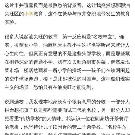
这片市井喧嚣反而是最熟悉的背景音。这让我突然想聊聊油
尖旺区的
小学
教育，这个在繁华与市井交织地带发生的教育
实验。
很多人说起油尖旺的教育，第一反应就是”名校林立”。确
实，拔萃女小学、油麻地天主教小学这些名字听起来就让人
心生向往。但真正有意思的不是这些头部学校，而是那些藏
在街巷深处的普通小学。我有次去旺角街市买菜，偶然发现
菜市场二楼居然藏着一所小学的操场——孩子们在铁网围起
的空中球场奔跑，楼下是此起彼伏的叫卖声。这种魔幻现实
主义的场景，恐怕只有在油尖旺才能见到。
说到选校，我发现本地家长有个很有意思的分歧：一部分人
拼命想把孩子送进那些需要面试三代的名校，另一部分人却
更看重”街坊学校”的人情味。我认识一位在朗豪坊开茶餐厅
的老板，他坚持让儿子读附近的劳工子弟学校。”名校生放