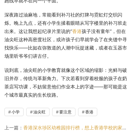
跑线早就不在同一个平面。
深夜路过油麻地，常能看到补习社的灯牌与霓虹灯交织闪
烁。晚上九点，还有小学生揉着眼睛从写字楼里的补习班走
出来。这让我想起纪录片里说的”
香港
孩子没有童年”，但在
油尖旺这种高密度社区，或许孩子们早就学会了在夹缝中寻
找快乐——比如在弥敦道的人潮中玩捉迷藏，或者在玉器市
场里听爷爷们讲古仔。
说到底，油尖旺的小学教育就像这个区域的缩影：光鲜与破
旧并存，传统与革新角力。下次若看到穿着校服的孩子在奶
茶店写功课，不妨留意他们作业本上的字迹——那可能是这
个城市最真实的生长纹路。
小学
油尖旺
要注意
香港
上一篇：
香港深水埗区幼稚园排行榜，想上香港学校的家长看过来吧！