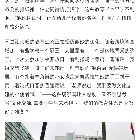
学直接钻进私家车，我个仔同同学行路返学，途中会帮衬七
叔公的报纸摊，仲会同街坊打招呼，这种教育书本里学不到
啊。”他说这话时，正在给儿子校服绣名字，针脚歪歪扭扭
却格外认真。
不过油尖旺的教育生态正在经历微妙的变化。随着跨境学童
增加，有些学校一个班三十人里竟有二十个是内地背景的孩
子。上次去参加学校开放日，看到操场上粤语、普通话、英
语交错飞舞，孩子们却能用一种奇妙的”混合语”无障碍玩
耍。有个扎着羊角辫的小女孩跑来向我推销她的手工饼干，
用带着港式口音的普通话说：”老师说过，我们要做文化交
流的小使者哦！”——这种场景既让人感动，又不禁思考：
当”文化交流”需要小学生来承担时，我们的教育体系是否做
好了准备？