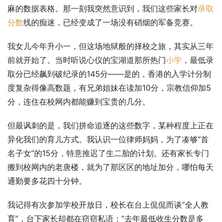
麻的数据表格。那一刻我突然意识到，我们这些家长对
录取
分数
线的痴迷，已经变成了一场没有硝烟的军备竞赛。
我女儿今年升小一，但这场地狱般的择校之旅，其实从三年
前就开始了。当时听说心仪的宝湖道那所热门
小学
，最低录
取分已经飙到破纪录的145分——是的，香港的入学计分制
度复杂得像高数题，有兄弟姐妹在读加10分，宗教信仰加5
分，连住在校网内都能赚到宝贵的几分。
但最讽刺的是，我们拼命追逐的这些数字，某种程度上正在
异化我们的育儿方式。我认识一位律师妈妈，为了凑够”首
名子女”的15分，特意推迟了生二胎的计划。还有家长专门
搬到校网内的老唐楼，就为了那区区的地址加分，哪怕每天
通勤要多花四十分钟。
我记得有次参加学校开放日，校长在台上侃侃而谈”全人教
育”，台下家长却都在窃窃私语：”去年最低收生分数是多