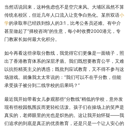
当然话说回来，这种焦虑也不是空穴来风。大埔区虽然不算
传统名校区，但近几年人口流入让竞争白热化。某所双语
小
学
的录取率已经跌到惊人的3:1，比考公务员还难。有中介
甚至做起了”择校咨询”的生意，每小时收费2000港元，专
门教家长如何最大化积分。
如今再看这些录取分数线，我觉得它们更像是一面镜子，照
出了香港教育体系的深层矛盾。我们既想要教育公平，又难
以抗拒精英主义的诱惑；既批判应试教育，又不得不参与这
场游戏。就像我太太常说的：”我们可以不在乎分数，但能
承受孩子被分到二线学校的后果吗？”
最近我开始带着女儿参观那些”分数线”稍低的学校，意外发
现有些校园氛围反而更轻松活泼。孩子们在操场上的笑声是
真实的，老师眼里的光也是炽热的。这让我开始怀疑——我
们追求的到底是真正的优质教育，还是只是一个让人安心的