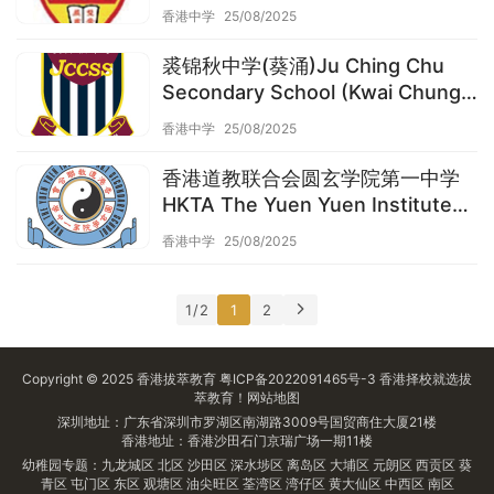
学）
香港中学
25/08/2025
裘锦秋中学(葵涌)Ju Ching Chu
Secondary School (Kwai Chung)
（葵青区中学）
香港中学
25/08/2025
香港道教联合会圆玄学院第一中学
HKTA The Yuen Yuen Institute
No.1 Secondary School（葵青区
香港中学
25/08/2025
中学）
1 / 2
1
2
Copyright © 2025
香港拔萃教育
粤ICP备2022091465号-3
香港择校
就选拔
萃教育！
网站地图
深圳地址：广东省深圳市罗湖区南湖路3009号国贸商住大厦21楼
香港地址：香港沙田石门京瑞广场一期11楼
幼稚园专题：
九龙城区
北区
沙田区
深水埗区
离岛区
大埔区
元朗区
西贡区
葵
青区
屯门区
东区
观塘区
油尖旺区
荃湾区
湾仔区
黄大仙区
中西区
南区