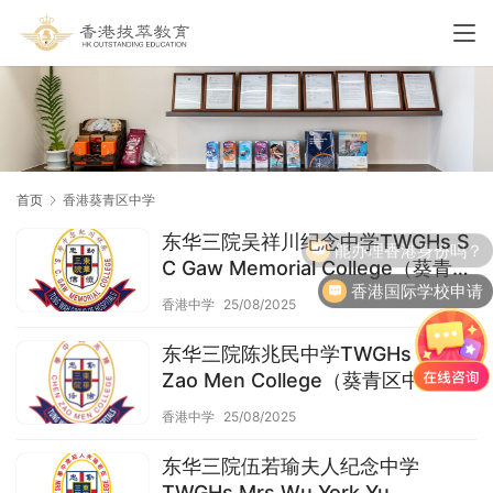
首页
香港葵青区中学
东华三院吴祥川纪念中学TWGHs S
能办理香港身份吗？
C Gaw Memorial College（葵青区
香港国际学校申请
中学）
香港中学
25/08/2025
东华三院陈兆民中学TWGHs Chen
Zao Men College（葵青区中学）
香港中学
25/08/2025
东华三院伍若瑜夫人纪念中学
TWGHs Mrs Wu York Yu