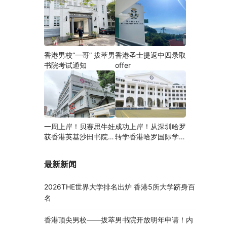
香港男校“一哥” 拔萃男
香港圣士提返中四录取
书院考试通知
offer
一周上岸！贝赛思牛娃
成功上岸！从深圳哈罗
获香港英基沙田书院录
转学香港哈罗国际学
取，靠的竟是这个法宝
校，候补转正拿下
Offer！
最新新闻
2026THE世界大学排名出炉 香港5所大学跻身百
名
香港顶尖男校——拔萃男书院开放明年申请！内