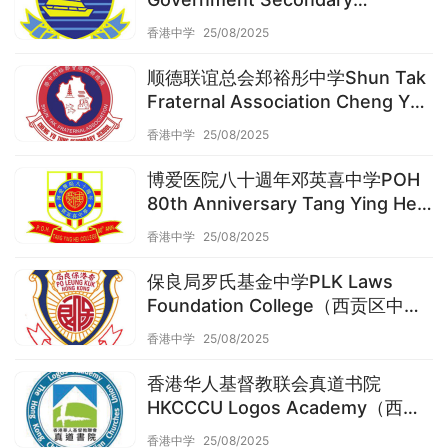
School（西贡区中学）
香港中学
25/08/2025
顺德联谊总会郑裕彤中学Shun Tak
Fraternal Association Cheng Yu
Tung Secondary School（西贡区
香港中学
25/08/2025
中学）
博爱医院八十週年邓英喜中学POH
80th Anniversary Tang Ying Hei
College（西贡区中学）
香港中学
25/08/2025
保良局罗氏基金中学PLK Laws
Foundation College（西贡区中
学）
香港中学
25/08/2025
香港华人基督教联会真道书院
HKCCCU Logos Academy（西贡
区中学）
香港中学
25/08/2025