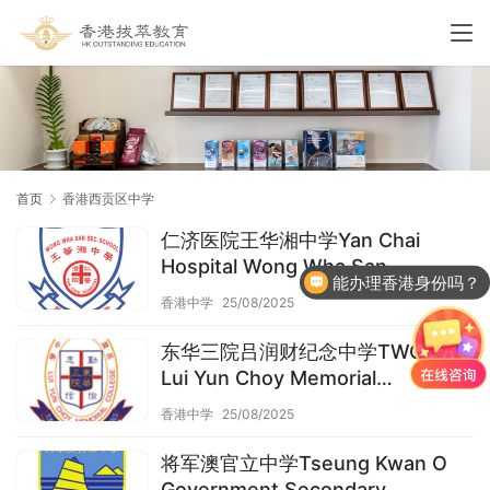
首页
香港西贡区中学
仁济医院王华湘中学Yan Chai
Hospital Wong Wha San
能办理香港身份吗？
Secondary School（西贡区中学）
香港中学
25/08/2025
东华三院吕润财纪念中学TWGHs
Lui Yun Choy Memorial
College（西贡区中学）
香港中学
25/08/2025
将军澳官立中学Tseung Kwan O
Government Secondary