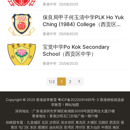
(Secondary Section)（西贡区中
香港中学
25/08/2025
学）
保良局甲子何玉清中学PLK Ho Yuk
Ching (1984) College（西贡区中
学）
香港中学
25/08/2025
宝觉中学Po Kok Secondary
School（西贡区中学）
香港中学
25/08/2025
1 / 2
1
2
Copyright © 2025
香港拔萃教育
粤ICP备2022091465号-3
香港择校
就选拔
萃教育！
网站地图
深圳地址：广东省深圳市罗湖区南湖路3009号国贸商住大厦21楼
香港地址：香港沙田石门京瑞广场一期11楼
幼稚园专题：
九龙城区
北区
沙田区
深水埗区
离岛区
大埔区
元朗区
西贡区
葵
青区
屯门区
东区
观塘区
油尖旺区
荃湾区
湾仔区
黄大仙区
中西区
南区