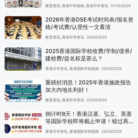
教育资讯
,
香港中学指南
,
香港升学资讯
01/10/2025
2026年香港DSE考试时间表/报名资
格/考试费/认受性一文看清
教育资讯
,
香港升学资讯
25/09/2025
2025香港国际学校收费/学制/债券/
建校费/提名权是甚么？
香港升学资讯
,
香港国际学校指南
25/09/2025
重磅好消息！2025年香港施政报告
加大内地生利好！
教育资讯
,
香港升学资讯
22/09/2025
倒计时8天！香港汉基、弘立、英基
等国际学校即将截止申请！错过再
等一年！
香港升学资讯
,
香港国际学校指南
22/09/2025