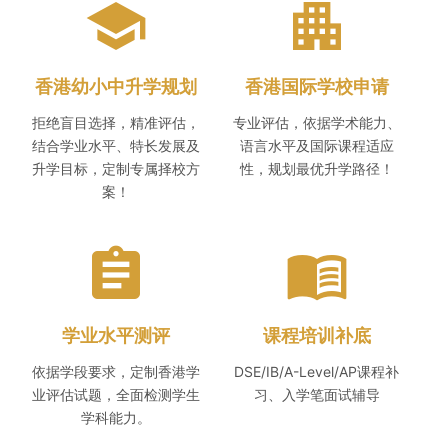
school
apartment
香港幼小中升学规划
香港国际学校申请
拒绝盲目选择，精准评估，
专业评估，依据学术能力、
结合学业水平、特长发展及
语言水平及国际课程适应
升学目标，定制专属择校方
性，规划最优升学路径！
案！
assignment
menu_book
学业水平测评
课程培训补底
依据学段要求，定制香港学
DSE/IB/A-Level/AP课程补
业评估试题，全面检测学生
习、入学笔面试辅导
学科能力。