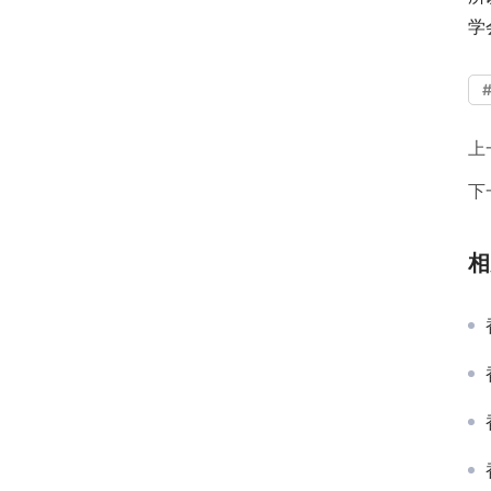
学
上
下
相