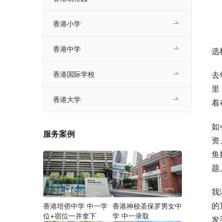
香港小学
香港中学
选
去
香港国际学校
里
香港大学
着
如
服务案例
资
鱼
题
我
的
香港培侨中学 中一学
香港神校圣保罗男女中
位+宿位一并拿下
学 中一录取
发