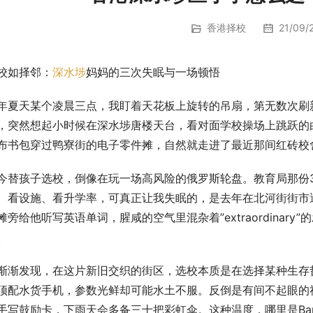
香港择校
21/09/2
校如择邻：
深水埗
妈妈的三次失眠与一场顿悟
年夏天某个凌晨三点，我盯着天花板上旋转的吊扇，第无数次刷
，突然想起小时候在深水埗唐楼天台，看对面学校操场上跳跃的
布书包穿过鸭寮街的电子零件摊，自然就走进了最近那间红砖校
今替孩子选校，倒像在玩一场高风险的俄罗斯轮盘。教育局那份
、看设施、看升学率，可真正让我失眠的，是去年在北河街街市
摊旁给他听写英语单词，腥咸的空气里混杂着”extraordina
。
渐渐发现，在这片新旧交织的街区，选校本质是在选择某种生存哲
顶配水货手机，参数光鲜却可能水土不服。反倒是有间不起眼的
手写鼓励卡，下雨天会多备三十把彩虹伞。这种温度，哪里是Ban