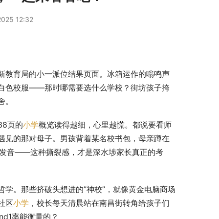
025 12:32
新教育局的小一派位结果页面。冰箱运作的嗡鸣声
白色校服——那时哪需要选什么学校？街坊孩子挎
舍。
38页的
小学
概览读得越细，心里越慌。都说要看师
遇见的那对母子。男孩背着某名校书包，母亲蹲在
ry”的发音——这种撕裂感，才是深水埗家长真正的考
学。那些挤破头想进的”神校”，就像黄金电脑商场
社区
小学
，校长每天清晨站在南昌街转角给孩子们
d1率能衡量的？