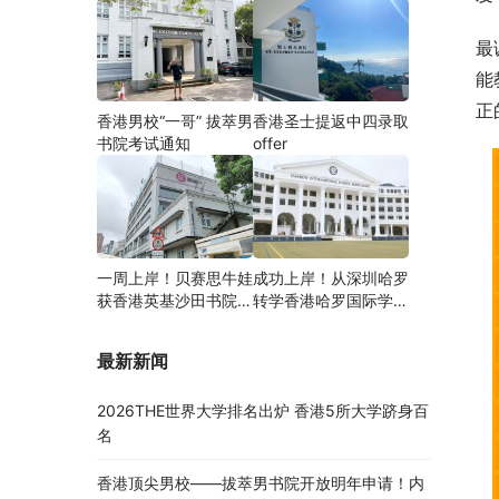
最
能
正
香港男校“一哥” 拔萃男
香港圣士提返中四录取
书院考试通知
offer
一周上岸！贝赛思牛娃
成功上岸！从深圳哈罗
获香港英基沙田书院录
转学香港哈罗国际学
取，靠的竟是这个法宝
校，候补转正拿下
Offer！
最新新闻
2026THE世界大学排名出炉 香港5所大学跻身百
名
香港顶尖男校——拔萃男书院开放明年申请！内