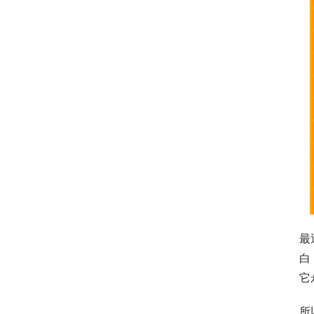
最
白
它
所