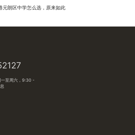
港元朗区中学怎么选，原来如此
52127
至周六，9:30 -
休息