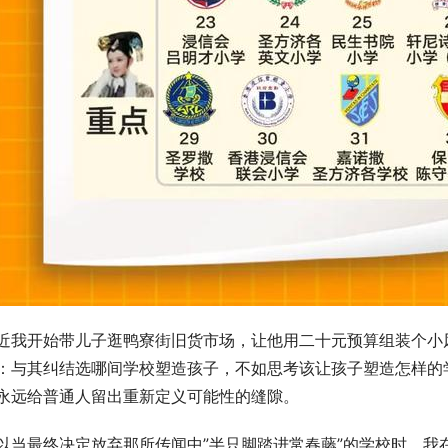
近我开始带儿子逛鸭寮街旧货市场，让他用二十元预算组装个小
：与其纠结选哪间学校塑造孩子，不如思考该让孩子塑造怎样的
永远给普通人留出重新定义可能性的缝隙。
以当最终决定放弃那所传闻中”半只脚踏进常春藤”的学校时，我