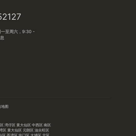
52127
至周六，9:30 -
休息
站地图
湾区
湾仔区
黄大仙区
中西区
南区
湾区
黄大仙区
元朗区
油尖旺区
仙区
荃湾区
屯门区
大埔区
北区