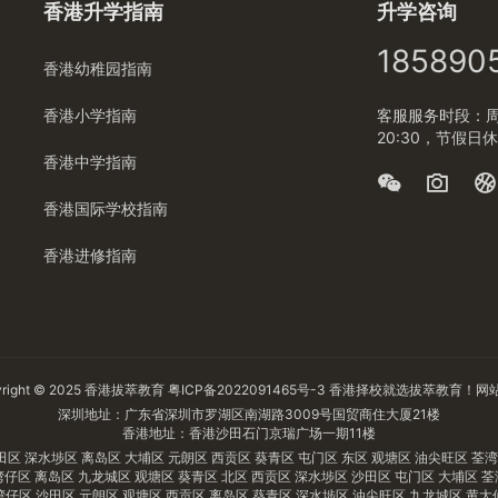
香港升学指南
升学咨询
185890
香港幼稚园指南
香港小学指南
客服服务时段：周一
20:30，节假日
香港中学指南
香港国际学校指南
香港进修指南
right © 2025
香港拔萃教育
粤ICP备2022091465号-3
香港择校
就选拔萃教育！
网
深圳地址：广东省深圳市罗湖区南湖路3009号国贸商住大厦21楼
香港地址：香港沙田石门京瑞广场一期11楼
田区
深水埗区
离岛区
大埔区
元朗区
西贡区
葵青区
屯门区
东区
观塘区
油尖旺区
荃
湾仔区
离岛区
九龙城区
观塘区
葵青区
北区
西贡区
深水埗区
沙田区
屯门区
大埔区
荃
湾仔区
沙田区
元朗区
观塘区
西贡区
离岛区
葵青区
深水埗区
油尖旺区
九龙城区
黄大