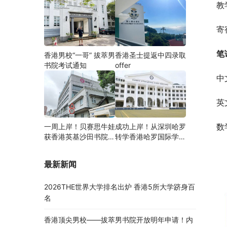
教
寄
笔
香港男校“一哥” 拔萃男
香港圣士提返中四录取
书院考试通知
offer
中
英
数
一周上岸！贝赛思牛娃
成功上岸！从深圳哈罗
获香港英基沙田书院录
转学香港哈罗国际学
取，靠的竟是这个法宝
校，候补转正拿下
Offer！
最新新闻
2026THE世界大学排名出炉 香港5所大学跻身百
名
香港顶尖男校——拔萃男书院开放明年申请！内