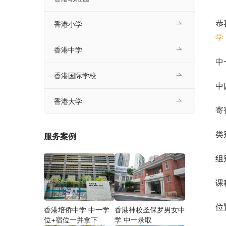
恭
香港小学
学
香港中学
中
香港国际学校
中
香港大学
寄
类
服务案例
组
课
位
香港培侨中学 中一学
香港神校圣保罗男女中
位+宿位一并拿下
学 中一录取