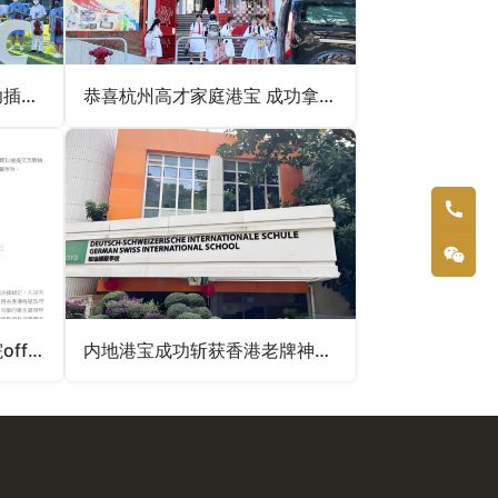
妈妈申请港硕，带三娃成功插班香港！
恭喜杭州高才家庭港宝 成功拿到嘉诺撒圣心学校录取！
仅两天就拿下香港珠海学院offer，家长直呼高效！
内地港宝成功斩获香港老牌神校德瑞国际Offer！