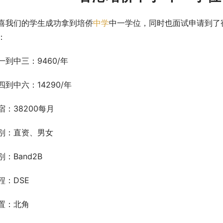
喜我们的学生成功拿到培侨
中学
中一学位，同时也面试申请到了
：
一到中三：9460/年
四到中六：14290/年
宿：38200每月
别：直资、男女
别：Band2B
程：DSE
置：北角