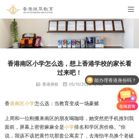
香港南区小学怎么选，想上香港学校的家长看
过来吧！
能办理香港身份吗？
香港择校
05/10/2025 12:32
香
港南区
小学
怎么选：当教育变成一场豪赌
上周和一位刚搬来南区的朋友喝咖啡，她突然把手机推到我
面前，屏幕上密密麻麻全是
小学
排名和学区房价格。”你
说，我该不该把黄竹坑那套公寓卖了，去海怡半岛换个老破