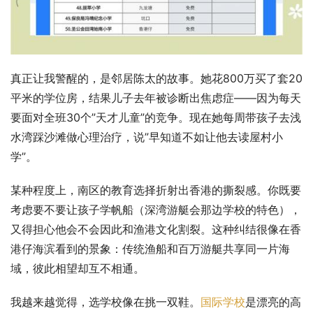
真正让我警醒的，是邻居陈太的故事。她花800万买了套20
平米的学位房，结果儿子去年被诊断出焦虑症——因为每天
要面对全班30个”天才儿童”的竞争。现在她每周带孩子去浅
水湾踩沙滩做心理治疗，说”早知道不如让他去读屋村小
学”。
某种程度上，南区的教育选择折射出香港的撕裂感。你既要
考虑要不要让孩子学帆船（深湾游艇会那边学校的特色），
又得担心他会不会因此和渔港文化割裂。这种纠结很像在香
港仔海滨看到的景象：传统渔船和百万游艇共享同一片海
域，彼此相望却互不相通。
我越来越觉得，选学校像在挑一双鞋。
国际学校
是漂亮的高