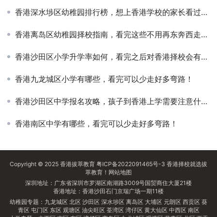
香港深水埗区幼稚园排行榜，想上香港学校的家长看过来吧！
香港离岛区幼稚园择校指南，看完这些不用再东奔西走查资料了
香港沙田区小学升学率如何，看完之后对香港择校会有更全面的认知！
香港九龙城区小学有哪些，看完可以少走好多弯路！
香港沙田区中学报名攻略，孩子到香港上学需要注意什么？
香港南区中学有哪些，看完可以少走好多弯路！
Copyright © 2025
香港拔萃教育
粤ICP备2022091465号-3
香港择校
就选拔
萃教育！
网站地图
深圳地址：广东省深圳市罗湖区南湖路3009号国贸商住大厦21楼
香港地址：香港沙田石门京瑞广场一期11楼
幼稚园专题：
九龙城区
北区
沙田区
深水埗区
离岛区
大埔区
元朗区
西贡区
葵
青区
屯门区
东区
观塘区
油尖旺区
荃湾区
湾仔区
黄大仙区
中西区
南区