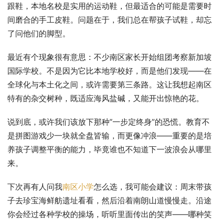
跟鞋，本地名校是实用的运动鞋，但最适合的可能是需要时
间磨合的手工皮鞋。问题在于，我们总在帮孩子试鞋，却忘
了问他们的脚型。
最近有个现象很有意思：不少南区家长开始组团考察新加坡
国际学校。不是因为它比本地学校好，而是他们发现——在
全球化与本土化之间，或许需要第三条路。这让我想起南区
特有的杂交树种，既适应海风盐碱，又能开出惊艳的花。
说到底，或许我们该放下那种”一步定终身”的恐慌。教育不
是拼图游戏少一块就全盘皆输，而更像冲浪——重要的是培
养孩子调整平衡的能力，毕竟谁也不知道下一波浪会从哪里
来。
下次再有人问我
南区小学
怎么选，我可能会建议：周末带孩
子去珍宝海鲜舫遗址看看，然后沿着南朗山道慢慢走。沿途
你会经过各种学校的操场，听听里面传出的笑声——哪种笑