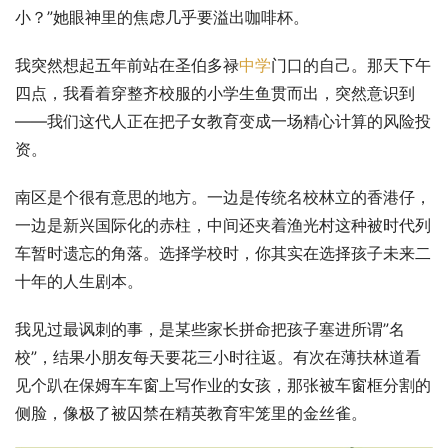
小？”她眼神里的焦虑几乎要溢出咖啡杯。
我突然想起五年前站在圣伯多禄
中学
门口的自己。那天下午
四点，我看着穿整齐校服的小学生鱼贯而出，突然意识到
——我们这代人正在把子女教育变成一场精心计算的风险投
资。
南区是个很有意思的地方。一边是传统名校林立的香港仔，
一边是新兴国际化的赤柱，中间还夹着渔光村这种被时代列
车暂时遗忘的角落。选择学校时，你其实在选择孩子未来二
十年的人生剧本。
我见过最讽刺的事，是某些家长拼命把孩子塞进所谓”名
校”，结果小朋友每天要花三小时往返。有次在薄扶林道看
见个趴在保姆车车窗上写作业的女孩，那张被车窗框分割的
侧脸，像极了被囚禁在精英教育牢笼里的金丝雀。