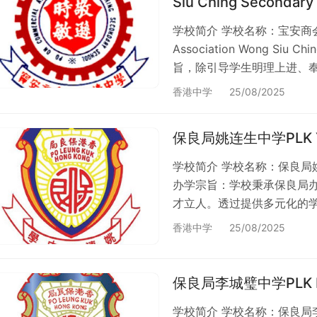
Siu Ching Second
学校简介 学校名称：宝安商会王少
Association Wong Siu
旨，除引导学生明理上进、
学行俱优，才德兼备的人材，
香港中学
25/08/2025
学校位置 荃湾区 > 新界荃
香港有 360 间资助中学，佔
保良局姚连生中学PLK Ya
学校简介 学校名称：保良局姚连生中
办学宗旨：学校秉承保良局
才立人。透过提供多元化的
人潜能，各展所长。 保良局姚
香港中学
25/08/2025
围角邨。 学校类别 资助、男
约 78%；香港有 394 
全港中学分布详述。…
保良局李城璧中学PLK Le
学校简介 学校名称：保良局李城璧中