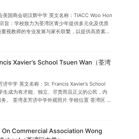
）
国商会胡汉辉中学 英文名称：TIACC Woo Hon
hool 办学宗旨：学校致力为荃湾区青少年提供多元化及优质
极重视教师的专业发展与家长联繫，以提供高质素的
片 学校位置 荃湾区 > 新界荃湾安贤街7号。 学校
区香港有 360 间资助中学，佔整体约 78%；香港
体约 85%；了解更多：中学分布图表。全港中学分布
s Xavier’s School Tsuen Wan（荃湾
英文名称：St. Francis Xavier’s School
：教育学生成为有才能、独立、尽责而且正义的公民，内
务。 荃湾圣芳济中学外观照片 学校位置 荃湾区 >
 学校类别 资助、男校、天主教；位于荃湾区香港有
78%；香港有 29 间男子中学，佔整体约 6%；香港
体约 19%；了解更多：中学分布图…
ommercial Association Wong