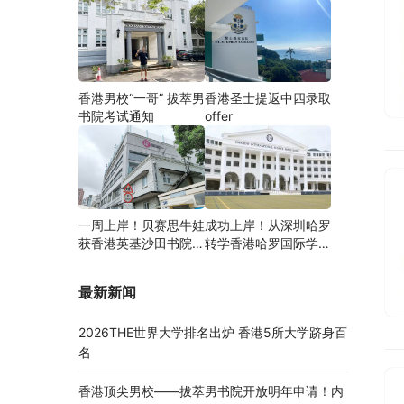
香港男校“一哥” 拔萃男
香港圣士提返中四录取
书院考试通知
offer
一周上岸！贝赛思牛娃
成功上岸！从深圳哈罗
获香港英基沙田书院录
转学香港哈罗国际学
取，靠的竟是这个法宝
校，候补转正拿下
Offer！
最新新闻
2026THE世界大学排名出炉 香港5所大学跻身百
名
香港顶尖男校——拔萃男书院开放明年申请！内