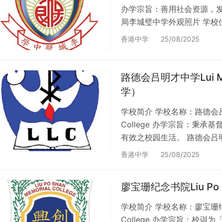
办学宗旨：善用社会资源，
局李城璧中学外观照片 学校位
资助、男女校；位于荃湾区香港
香港中学
25/08/2025
394 间男女中学，佔整体约
述。 创校历史 1982 年创
路德会吕明才中学Lui Min
学）
学校简介 学校名称：路德会吕明才中
College 办学宗旨：秉
有效之校园生活。 路德会吕明
邨。 学校类别 资助、男女校
香港中学
25/08/2025
整体约 78%；香港有 394
中学，佔整体约 33%；了
廖宝珊纪念书院Liu Po S
史 1…
学校简介 学校名称：廖宝珊纪念书院
College 办学宗旨：校