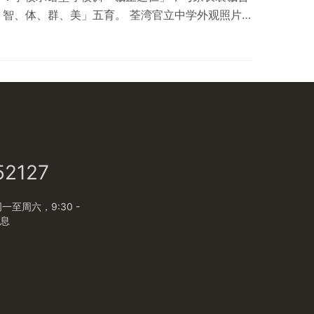
智、体、群、美」五育。 荃湾官立中学外观照片
湾海坝街70号。 学校类别 官立、男女校；位于荃湾
整体约 7%；香港有 394 间男女中学，佔整体约
表。全港中学分布详述。 创校历史 1961 年创立，
52127
至周六，9:30 -
休息