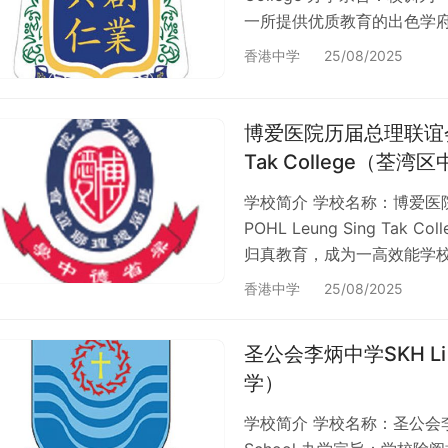
一所提供优质教育的出色学
发展，建立崇高的价值观，
香港中学
25/08/2025
观照片 学校位置 荃湾区 > 
校；位于荃湾区香港有 360 
学，佔整体约 85%；…
博爱医院历届总理联谊会梁省
Tak College（荃湾
学校简介 学校名称：博爱医
POHL Leung Sing T
归真教育，成为一高效能学
化修养的青年，为香港特区和
香港中学
25/08/2025
> 新界荃湾石围角邨。 学校
中学，佔整体约 78%；香港
圣公会李炳中学SKH Li P
学分布…
学）
学校简介 学校名称：圣公会李炳中学