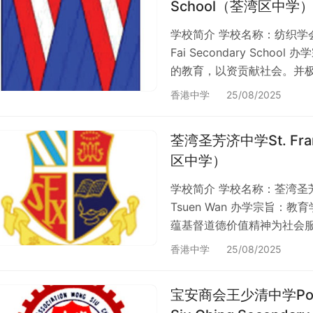
School（荃湾区中学
学校简介 学校名称：纺织学会美
Fai Secondary Sc
的教育，以资贡献社会。并
学校教育。 胡汉辉中学外观照
香港中学
25/08/2025
类别 资助、男女校；位于荃湾
有 394 间男女中学，佔整
荃湾圣芳济中学St. Franci
详述。 创…
区中学）
学校简介 学校名称：荃湾圣芳济中学 
Tsuen Wan 办学宗旨
蕴基督道德价值精神为社会服
新界荃湾咸田街60-64号。
香港中学
25/08/2025
360 间资助中学，佔整体约 
有 88 间天主教中学，佔整
宝安商会王少清中学Po On C