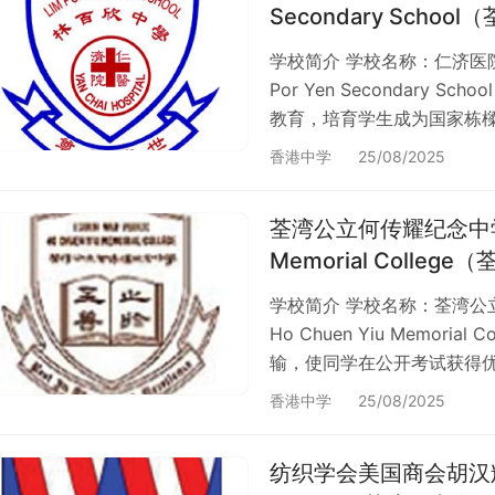
Secondary Scho
学校简介 学校名称：仁济医院林百欣
Por Yen Secondary
教育，培育学生成为国家栋
是非，尊重别人。 仁济医院林
香港中学
25/08/2025
145-165号。 学校类别 
整体约 78%；香港有 394
荃湾公立何传耀纪念中学Tsue
Memorial Colleg
学校简介 学校名称：荃湾公立何传
Ho Chuen Yiu Memor
输，使同学在公开考试获得
神，继而提倡「德育」，使
香港中学
25/08/2025
会，尽公民的义务，再向五育
湾区 > 新界荃湾石围角邨。
纺织学会美国商会胡汉辉中学T
间资助中学，佔整体…