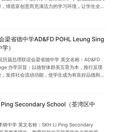
府，缔造富创意而充满活力的学习环境，让学生全面
并透过愉快学习发挥个人的潜能。 廖宝珊纪念书院外
新界荃湾蕙荃路22-66号。 学校类别 资助、男女
间资助中学，佔整体约 78%；香港有 394 间男女中
德中学AD&FD POHL Leung Sing
区中学）
院历届总理联谊会梁省德中学 英文名称：AD&FD
ak College 办学宗旨：以德智体群美五育为本，推行反璞
校，发挥社会流动功能，使学生成为有良好品德和文
国家服务。 梁省德中学外观照片 学校位置 荃湾区
类别 资助、男女校；位于荃湾区香港有 360 间资助
有 394 间男女中学，佔整体约 85%；了解更多：中
ing Secondary School（荃湾区中
 英文名称：SKH Li Ping Secondary