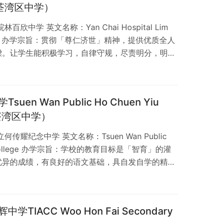
ol（荃湾区中学）
中学 英文名称：Yan Chai Hospital Lim
 School 办学宗旨：贯彻「尊仁济世」精神，提供优质全人
樑。让学生能积极学习，自律守规，尽责明分，明辨
百欣中学外观照片 学校位置 荃湾区 > 荃湾荃景围
资助、男女校；位于荃湾区香港有 360 间资助中学，佔
 间男女中学，佔整体约 85%；了解更多：中…
n Wan Public Ho Chuen Yiu
e（荃湾区中学）
耀纪念中学 英文名称：Tsuen Wan Public
ial College 办学宗旨：学校的教育目标是「智育」的灌
优异的成绩，有良好的语文基础，具自发自学的精
学生接受中国传统文化的薰陶，爱护社会，服务社
均衡发展。 何传耀纪念中学外观照片 学校位置 荃
 学校类别 资助、男女校；位于荃湾区香港有 360
IACC Woo Hon Fai Secondary