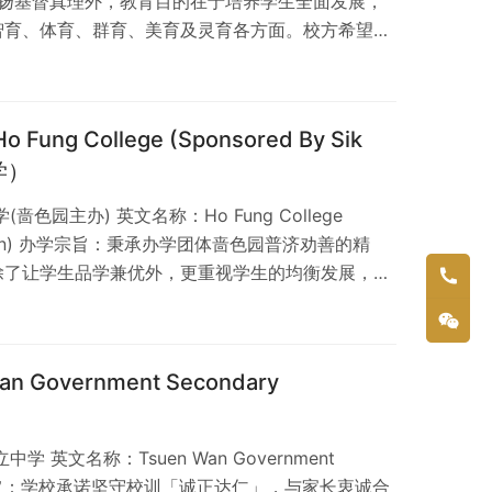
除阐扬基督真理外，教育目的在于培养学生全面发展，
智育、体育、群育、美育及灵育各方面。校方希望学
、有爱心、有目标、有适应力，对个人、家庭、学校
公民，回馈社会。 圣公会李炳中学外观照片 学校
宜合道450号。 学校类别 资助、男女校、基督教；位
ng College (Sponsored By Sik
助中学，…
学）
色园主办) 英文名称：Ho Fung College
Sik Yuen) 办学宗旨：秉承办学团体啬色园普济劝善的精
除了让学生品学兼优外，更重视学生的均衡发展，俾
度等均能兼善。 可风中学外观照片 学校位置 荃湾
8号。 学校类别 资助、男女校、儒释道；位于荃湾区
整体约 78%；香港有 394 间男女中学，佔整体约
Government Secondary
）
 英文名称：Tsuen Wan Government
l 办学宗旨：学校承诺坚守校训「诚正达仁」，与家长衷诚合