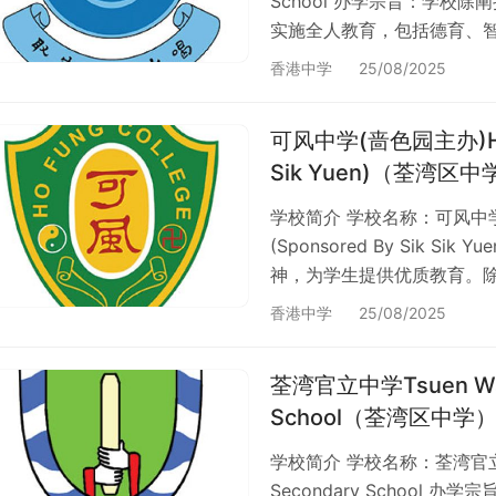
School 办学宗旨：学校
实施全人教育，包括德育、
生能坦诚、自律、明辨是非
香港中学
25/08/2025
以致社会都能尽责，成为良好
位置 荃湾区 > 新界葵涌和
可风中学(啬色园主办)Ho Fu
于荃湾区香港有 360 间资
Sik Yuen)（荃湾区中
学校简介 学校名称：可风中学(啬
(Sponsored By Sik 
神，为学生提供优质教育。
其思维、能力、体魄和气质风
香港中学
25/08/2025
区 > 新界葵涌和宜合道44
香港有 360 间资助中学，佔
荃湾官立中学Tsuen Wan 
85%…
School（荃湾区中学
学校简介 学校名称：荃湾官立中学
Secondary Schoo