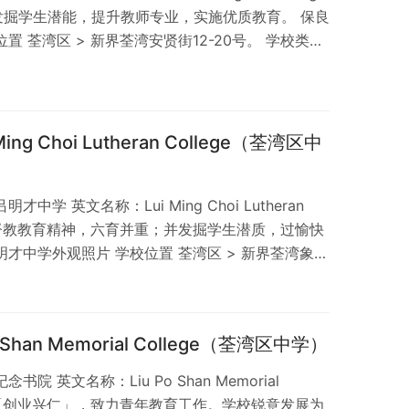
发掘学生潜能，提升教师专业，实施优质教育。 保良
置 荃湾区 > 新界荃湾安贤街12-20号。 学校类别
有 360 间资助中学，佔整体约 78%；香港有
 85%；了解更多：中学分布图表。全港中学分布详
立，办学团体：保良局 校训：爱、敬、勤、诚 Love,…
g Choi Lutheran College（荃湾区中
学 英文名称：Lui Ming Choi Lutheran
承基督教教育精神，六育并重；并发掘学生潜质，过愉快
才中学外观照片 学校位置 荃湾区 > 新界荃湾象山
、基督教；位于荃湾区香港有 360 间资助中学，佔
 间男女中学，佔整体约 85%；香港有 153 间基督教
解更多：中学分布图表。全港中学分布详述。 创校历
han Memorial College（荃湾区中学）
 英文名称：Liu Po Shan Memorial
训为「创业兴仁」，致力青年教育工作。学校锐意发展为