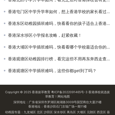
香港屯门区中学升学率如何，想上香港学校的家长看过来吧！
香港东区幼稚园插班难吗，快看看你的孩子适合上香港的学校吗？
香港深水埗区小学报名攻略，赶紧收藏！
香港大埔区中学插班难吗，快看看哪个学校最适合你的孩子
香港观塘区幼稚园排行榜，看完这些不用再东奔西走查资料了
香港观塘区中学插班难吗，这些你都get到了吗？
Copyright © 2025
香港拔萃教育
粤ICP备2022091465号-3
香港择校
就选拔
萃教育！
网站地图
深圳地址：广东省深圳市罗湖区南湖路3009号国贸商住大厦21楼
香港地址：香港沙田石门京瑞广场一期11楼
幼稚园专题：
九龙城区
北区
沙田区
深水埗区
离岛区
大埔区
元朗区
西贡区
葵