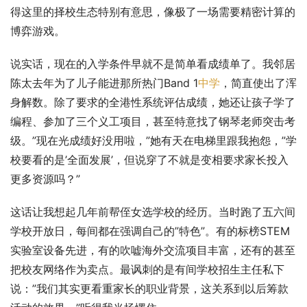
得这里的择校生态特别有意思，像极了一场需要精密计算的
博弈游戏。
说实话，现在的入学条件早就不是简单看成绩单了。我邻居
陈太去年为了儿子能进那所热门Band 1
中学
，简直使出了浑
身解数。除了要求的全港性系统评估成绩，她还让孩子学了
编程、参加了三个义工项目，甚至特意找了钢琴老师突击考
级。”现在光成绩好没用啦，”她有天在电梯里跟我抱怨，”学
校要看的是’全面发展’，但说穿了不就是变相要求家长投入
更多资源吗？”
这话让我想起几年前帮侄女选学校的经历。当时跑了五六间
学校开放日，每间都在强调自己的”特色”。有的标榜STEM
实验室设备先进，有的吹嘘海外交流项目丰富，还有的甚至
把校友网络作为卖点。最讽刺的是有间学校招生主任私下
说：”我们其实更看重家长的职业背景，这关系到以后筹款