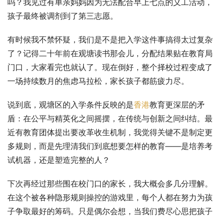
吗？我见过有单亲妈妈因为无法配合早上七点的义工活动，
孩子最终被调剂到了第三志愿。
有时候我不禁怀疑，我们是不是把入学这件事搞得太过复杂
了？记得二十年前在观塘读书那会儿，分配结果贴在教育局
门口，大家看完也就认了。现在倒好，整个择校过程变成了
一场持续数月的焦虑马拉松，家长孩子都筋疲力尽。
说到底，观塘区的入学条件反映的是
香港
教育更深层的矛
盾：在公平与精英化之间摇摆，在传统与创新之间纠结。最
近有教育团体提出要改革收生机制，我觉得关键不是制定更
多规则，而是先理清我们到底想要怎样的教育——是培养考
试机器，还是塑造完整的人？
下次再经过那些围在校门口的家长，我大概会多几分理解。
在这个被各种隐形规则操控的游戏里，每个人都在努力为孩
子争取最好的筹码。只是偶尔会想，当我们费尽心思把孩子