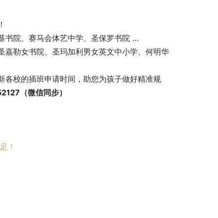
！
基书院、赛马会体艺中学、圣保罗书院 …
圣嘉勒女书院、圣玛加利男女英文中小学、何明华
新各校的插班申请时间，助您为孩子做好精准规
2127（微信同步）
充足！