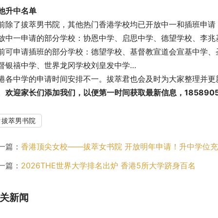
他升中名单
前除了拔萃男书院，其他热门香港学校均已开放中一和插班申请
放中一申请的部分学校：协恩中学、启思中学、德望学校、李兆
前可申请插班的部分学校：德望学校、基督教宣道会宣基中学、
督银禧中学、世界龙冈学校刘皇发中学…
港各中学的申请时间安排不一。拔萃君也会及时为大家整理并更
。
欢迎家长们添加我们，以便第一时间获取最新信息，1858905
拔萃男书院
一篇：
香港顶尖女校——拔萃女书院 开放明年申请！升中学位
一篇：
2026THE世界大学排名出炉 香港5所大学跻身百名
关新闻