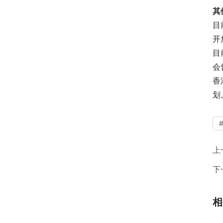
其
目
开
目
会
香
划
上
下
相