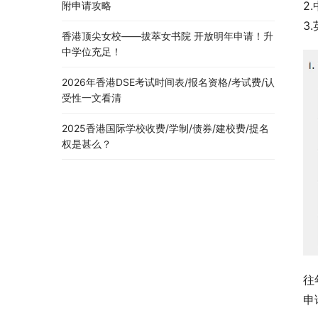
2
附申请攻略
3
香港顶尖女校——拔萃女书院 开放明年申请！升
中学位充足！
2026年香港DSE考试时间表/报名资格/考试费/认
受性一文看清
2025香港国际学校收费/学制/债券/建校费/提名
权是甚么？
往
申