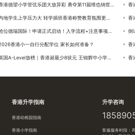
香港德望小学管弦乐团大放异彩 勇夺第11届维也纳世界管弦乐节金奖
香
内地学生上学压力大 转学插班香港称赞教育氛围更宽松
香
抢位德瑞国际！申请正式启动！入学流程+注意事项大公开！
倒计
2026香港小一自行分配学位 家长如何准备？
香
英国A-Level放榜｜香港诞最少8状元 王锦辉中小学报喜 1人将入读中大医学院
香
香港升学指南
升学咨询
185890
香港幼稚园指南
香港小学指南
客服服务时段：周一