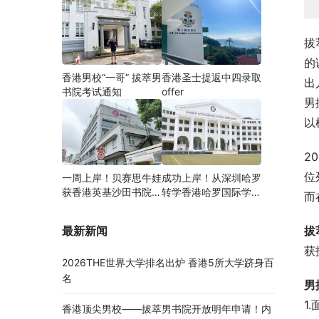
拔
的
香港男校“一哥” 拔萃男
香港圣士提返中四录取
出
书院考试通知
offer
男
以
2
位
一周上岸！贝赛思牛娃
成功上岸！从深圳哈罗
获香港英基沙田书院录
转学香港哈罗国际学
而
取，靠的竟是这个法宝
校，候补转正拿下
Offer！
拔
最新新闻
获
2026THE世界大学排名出炉 香港5所大学跻身百
名
男
1
香港顶尖男校——拔萃男书院开放明年申请！内