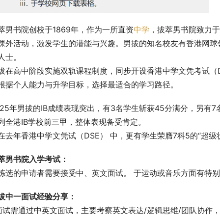
萃男书院创校于1869年，作为一所直资
中学
，拔萃男书院致力于
课外活动，激发学生的潜能与兴趣。男拔的知名校友有香港网球
人士。
拔在高中阶段实施双轨课程制度，同步开设香港中学文凭考试（D
根据个人能力与升学目标，选择最适合的学习路径。
025年男拔的IB成绩表现突出，有3名学生斩获45分满分，另有7
列全港IB学校前三甲，整体表现备受肯定。
在去年香港中学文凭试（DSE） 中，更有学生荣膺7科5的“超级
萃男书院入学考试：
拣选的申请者需要接受中、英文面试。 于运动或音乐方面有特
拔中一面试经验分享：
.面试需通过中英文面试，主要考察英文表达/逻辑思维/团队协