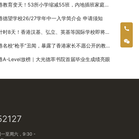
港教育变天！53所小学缩减55班，内地插班家庭如何抓住机遇？
港德望学校26/27学年中一入学简介会 申请须知
时8天！香港汉基、弘立、英基等国际学校即将截止申请！错过再等一年！
港名校“枪手”丑闻，暴露了香港家长不愿公开的教育捷径！
港A-Level放榜｜大光德萃书院首届毕业生成绩亮眼
52127
至周六，9:30 -