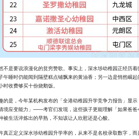
然不是要说浪漫化的贫穷赞歌。事实上，深水埗幼稚园正经历着
子午睡时仍能闻到隔壁糕点铺飘来的黄油香；另一边是悄然崛起
小时收费够买十份烧鹅饭。
趣的是，今年某机构发布的「全港幼稚园升学竞争力报告」显示
情境应变能力」——考官们发现，这些孩子更能理解「如果爸爸
种被生活淬炼出的早熟，不知该让人欣慰还是心酸。
许真正定义深水埗幼稚园升学率的，从来不是名校录取数字，而