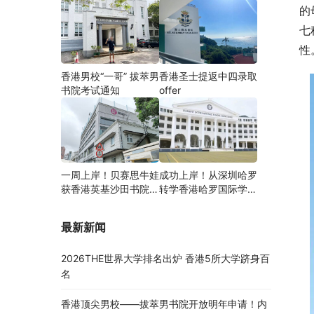
的
七
性
香港男校“一哥” 拔萃男
香港圣士提返中四录取
书院考试通知
offer
一周上岸！贝赛思牛娃
成功上岸！从深圳哈罗
获香港英基沙田书院录
转学香港哈罗国际学
取，靠的竟是这个法宝
校，候补转正拿下
Offer！
最新新闻
2026THE世界大学排名出炉 香港5所大学跻身百
名
香港顶尖男校——拔萃男书院开放明年申请！内