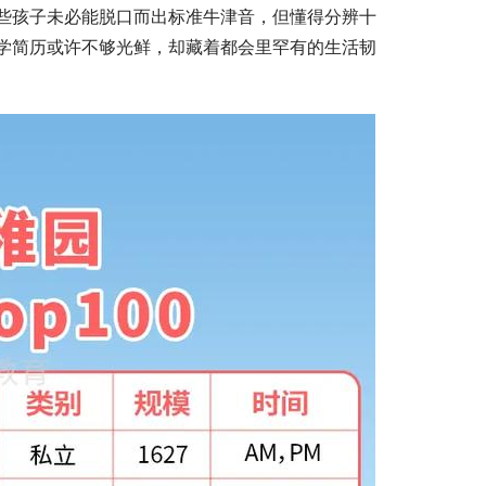
些孩子未必能脱口而出标准牛津音，但懂得分辨十
学简历或许不够光鲜，却藏着都会里罕有的生活韧