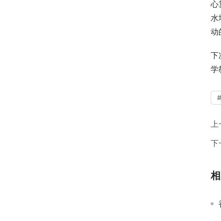
心
水
动
下
学
上
下
相