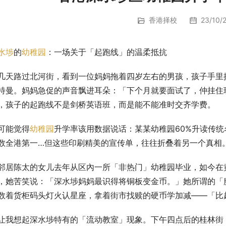
香港择校
23/10/2
水埗
的
幼稚园
：一场关于「起跑线」的温柔抵抗
几天路过北河街，看到一位妈妈拖着四岁左右的男孩，孩子手里
特曼。妈妈急促的声音飘进耳朵：「下个月就要面试了，仲挂住
，孩子的起跑线不是剑桥英语班，而是能不能准时交齐学费。
可能觉得
幼稚园
升学率该用数据说话：某某幼稚园60%升读传
数全港第一…但这些印刷精美的宣传单，往往折叠着另一个真相
邻居陈太的女儿去年从区內一所「非热门」幼稚园毕业，如今在
，她苦笑说：「深水埗妈妈最识得将铜板变金币。」她所谓的「
数着货柜码头灯火认星座，拿着街市找赎的硬币学加减——「比
让我想起深水埗特有的「流动教室」现象。下午四点后的桂林街