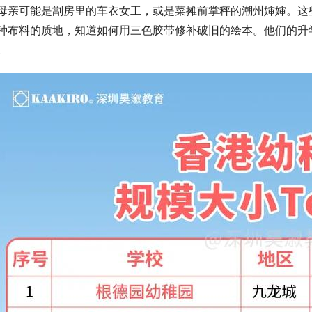
母亲可能是劏房里的车衣女工，或是菜摊前掌秤的潮州婶婶。这
种布料的质地，知道如何用三色胶带修补破旧的绘本。他们的升
。