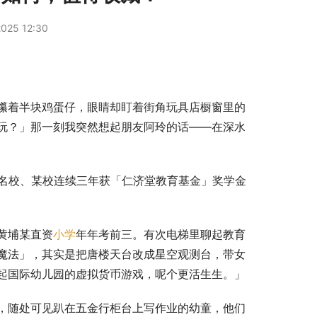
025 12:30
攥着半块鸡蛋仔，眼睛却盯着街角玩具店橱窗里的
玩？」那一刻我突然想起朋友阿玲的话——在深水
统名校、某校连续三年获「仁济堂教育基金」奖学金
。
黄埔某直资
小学
年年考前三。有次电梯里聊起教育
魔法」，其实是把唐楼天台改成星空观测台，带女
起国际幼儿园的虚拟货币游戏，呢个更活生生。」
，随处可见趴在五金行柜台上写作业的幼童，他们