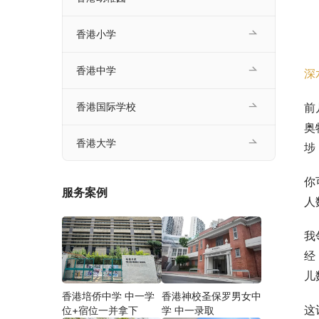
香港小学
香港中学
深
前
香港国际学校
奥
香港大学
埗
你
服务案例
人
我
经
儿
香港培侨中学 中一学
香港神校圣保罗男女中
这
位+宿位一并拿下
学 中一录取