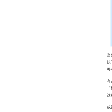
当
孩
每
有
「
这
或