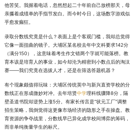
他苦笑。我握着电话，忽然想起二十年前自己放榜那天，母
亲攥着成绩单的手指节发白。而今时今日，这场数字游戏似
乎愈发癫狂。
录取分数线究竟是什么？表面上是个客观门槛，我却总觉得
它像一面扭曲的镜子。大埔区某名校去年中文科要求142分
（满分150），这意味着考生作文错两个字就可能落榜。教
育本该是培育人的事业，如今却沦为精密到小数点后的淘汰
赛——我们究竟在选拔人才，还是在筛选答题机器？
有个现象颇值得玩味：大埔区传统英中与新兴直资学校的分
数线正在形成微妙对冲。去年培贤
中学
理科线骤降8分，隔
壁圣道书院却逆势上涨5分。有家长传言是“状元工厂”调整
招生策略，我倒觉得这更像市场经济的隐形之手在操盘。教
育资源的争夺战里，分数线早已异化成学校间博弈的筹码，
而非单纯衡量学生的标尺。