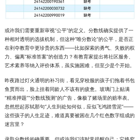
或许我们需要重新审视“公平”的定义。分数线确实提供了一
种相对透明的选拔机制，但这种“唯分数论”的公平，是否正
在剥夺教育中更珍贵的东西——比如探索的勇气、失败的权
力、偏离“标准答案”的创造力？有教育家提出将社区服务、
艺术素养等纳入评价体系，虽实施困难，但至少是个开始。
昨夜路过灯火通明的补习街，看见穿校服的孩子们拖着书包
鱼贯而出，脸上挂着同龄人不该有的疲惫。玻璃门上贴满
“精准押题”“分数线预测”的广告，像极了赌场里的赔率表。
忽然想起苏轼那句“人生到处知何似，应似飞鸿踏雪泥”——
这些孩子的人生足迹，难道真要被困在几个红色数字组成的
迷宫里？
录取分数线的确重要，但或许我们该时常提醒自己：它终究