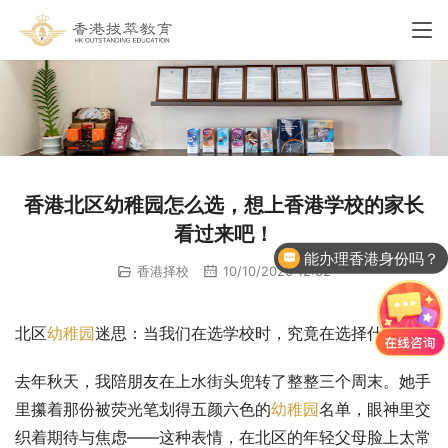
香港北区幼稚园怎么选，想上香港学校的家长
看过来吧！
能办理香港身份吗？
香港择校
10/10/2025 12:32
北区
幼稚园
迷思：当我们在选学校时，究竟在选择什么？
去年秋天，我陪朋友在上水街头兜转了整整三个周末。她手
里攥着那份被荧光笔划得五颜六色的
幼稚园
名单，眼神里交
织着期待与焦虑——这种表情，在北区的年轻父母脸上太常