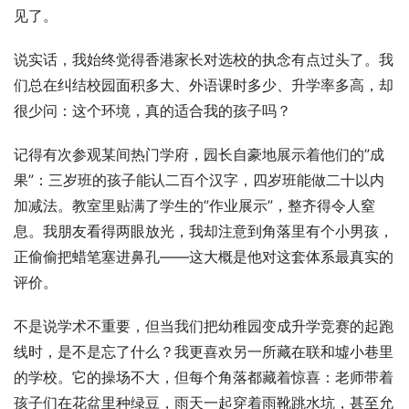
见了。
说实话，我始终觉得香港家长对选校的执念有点过头了。我
们总在纠结校园面积多大、外语课时多少、升学率多高，却
很少问：这个环境，真的适合我的孩子吗？
记得有次参观某间热门学府，园长自豪地展示着他们的”成
果”：三岁班的孩子能认二百个汉字，四岁班能做二十以内
加减法。教室里贴满了学生的”作业展示”，整齐得令人窒
息。我朋友看得两眼放光，我却注意到角落里有个小男孩，
正偷偷把蜡笔塞进鼻孔——这大概是他对这套体系最真实的
评价。
不是说学术不重要，但当我们把幼稚园变成升学竞赛的起跑
线时，是不是忘了什么？我更喜欢另一所藏在联和墟小巷里
的学校。它的操场不大，但每个角落都藏着惊喜：老师带着
孩子们在花盆里种绿豆，雨天一起穿着雨靴跳水坑，甚至允