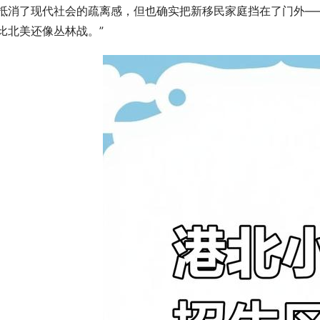
抵消了现代社会的疏离感，但也确实把新移民家庭挡在了门外—
比北美还像丛林战。”