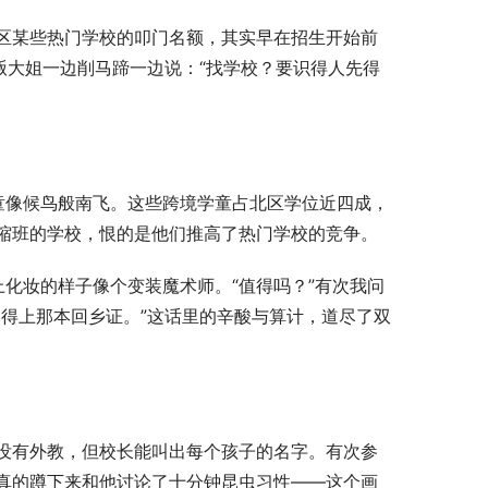
区某些热门学校的叩门名额，其实早在招生开始前
贩大姐一边削马蹄一边说：“找学校？要识得人先得
童像候鸟般南飞。这些跨境学童占北区学位近四成，
缩班的学校，恨的是他们推高了热门学校的竞争。
化妆的样子像个变装魔术师。“值得吗？”有次我问
得上那本回乡证。”这话里的辛酸与算计，道尽了双
没有外教，但校长能叫出每个孩子的名字。有次参
真的蹲下来和他讨论了十分钟昆虫习性——这个画