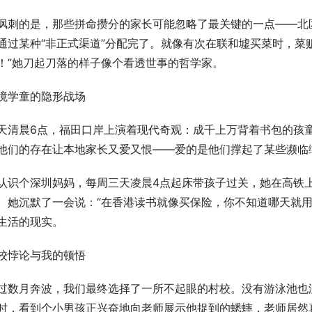
讽刺的是，那些拼命攒分的家长可能忽略了最关键的一点——北
通过某种“非正式渠道”分配完了。就像有次在联和墟买菜时，菜
！”她刀起刀落的样子像个看透世事的哲学家。
境学童的隐形战场
天清晨6点，福田口岸上演着现代奇观：成千上万背着书包的孩
他们的存在让本地家长又爱又恨——爱的是他们撑起了某些濒临
认识个深圳妈妈，每周三天凌晨4点起床带孩子过关，她在高铁上
。她沉默了一会说：“在香港读书就像买保险，你不知道哪天就用
生活的现实。
校悖论与我的顿悟
过数月奔波，我们最终选择了一所不起眼的村校。没有游泳池也
时，看到个小男孩正兴奋地向老师展示他捉到的蟋蟀，老师居然