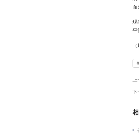
面
现
平
（
上
下
相