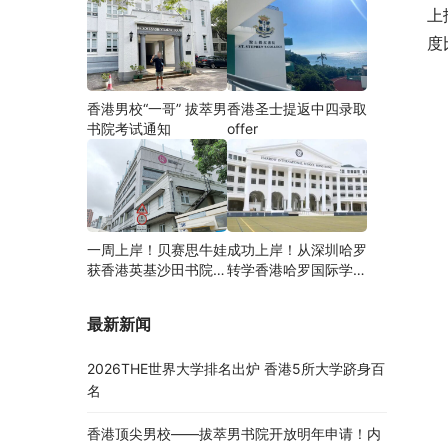
上
度
香港男校“一哥” 拔萃男
香港圣士提返中四录取
书院考试通知
offer
一周上岸！贝赛思牛娃
成功上岸！从深圳哈罗
获香港英基沙田书院录
转学香港哈罗国际学
取，靠的竟是这个法宝
校，候补转正拿下
Offer！
最新新闻
2026THE世界大学排名出炉 香港5所大学跻身百
名
香港顶尖男校——拔萃男书院开放明年申请！内