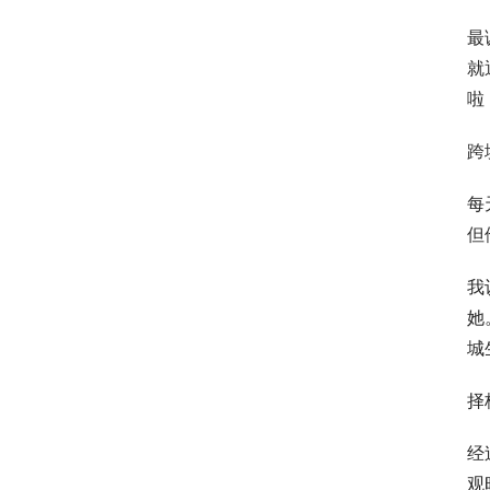
最
就
啦
跨
每
但
我
她
城
择
经
观