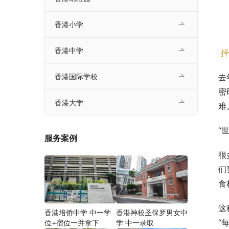
香港小学
香港中学
择
去
香港国际学校
密
香港大学
难
“
服务案例
很
们
食
这
香港培侨中学 中一学
香港神校圣保罗男女中
“
位+宿位一并拿下
学 中一录取