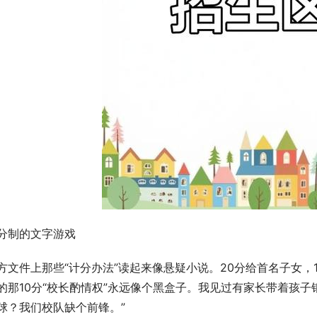
分制的文字游戏
方文件上那些“计分办法”读起来像悬疑小说。20分给首名子女，
的那10分“校长酌情权”永远像个黑盒子。我见过有家长带着孩
球？我们校队缺个前锋。”