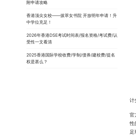
附申请攻略
香港顶尖女校——拔萃女书院 开放明年申请！升
中学位充足！
2026年香港DSE考试时间表/报名资格/考试费/认
受性一文看清
2025香港国际学校收费/学制/债券/建校费/提名
权是甚么？
计
官
性
足