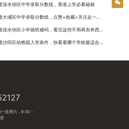
港深水埗区中学录取分数线，香港上学必看秘籍
港大埔区中学录取分数线，点赞+收藏+关注走一波！
港深水埗区小学插班难吗，看完这些不用再东奔西走查资料了
港沙田区幼稚园入学条件，快看看哪个学校最适合你的孩子
52127
至周六，9:30 -
休息