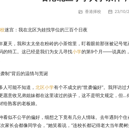
香港择校
23/10/2
校
迷宫：我在北区为娃找学位的三百个日夜
年夏天，我和太太坐在粉岭的小茶馆里，盯着眼前那张被记号笔
码的特工。这已经是我们为女儿寻找
小学
的第9个月——说真的
。
世袭制”背后的温情与荒诞
多人可能不知道，
北区小学
有个不成文的“世袭偏好”。我拜访过
更愿意收兄弟姐妹都在这里读过的孩子，这不是明文规定，但…
材给熟客的老板娘。
种看似不公平的偏好，细想之下竟有几分人情味。去年遇到个住
每次家长会都像同学会，”她笑着说，“连校长都记得老大当年爬