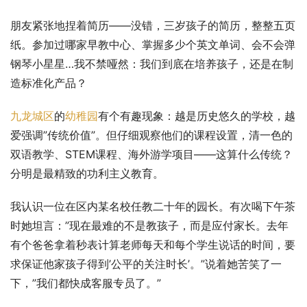
朋友紧张地捏着简历——没错，三岁孩子的简历，整整五页
纸。参加过哪家早教中心、掌握多少个英文单词、会不会弹
钢琴小星星…我不禁哑然：我们到底在培养孩子，还是在制
造标准化产品？
九龙城区
的
幼稚园
有个有趣现象：越是历史悠久的学校，越
爱强调”传统价值”。但仔细观察他们的课程设置，清一色的
双语教学、STEM课程、海外游学项目——这算什么传统？
分明是最精致的功利主义教育。
我认识一位在区内某名校任教二十年的园长。有次喝下午茶
时她坦言：”现在最难的不是教孩子，而是应付家长。去年
有个爸爸拿着秒表计算老师每天和每个学生说话的时间，要
求保证他家孩子得到’公平的关注时长’。”说着她苦笑了一
下，”我们都快成客服专员了。”