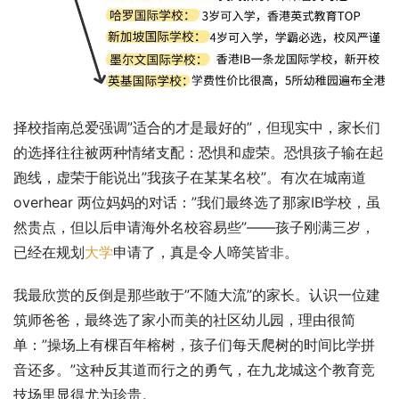
择校指南总爱强调”适合的才是最好的”，但现实中，家长们
的选择往往被两种情绪支配：恐惧和虚荣。恐惧孩子输在起
跑线，虚荣于能说出”我孩子在某某名校”。有次在城南道 
overhear 两位妈妈的对话：”我们最终选了那家IB学校，虽
然贵点，但以后申请海外名校容易些”——孩子刚满三岁，
已经在规划
大学
申请了，真是令人啼笑皆非。
我最欣赏的反倒是那些敢于”不随大流”的家长。认识一位建
筑师爸爸，最终选了家小而美的社区幼儿园，理由很简
单：”操场上有棵百年榕树，孩子们每天爬树的时间比学拼
音还多。”这种反其道而行之的勇气，在九龙城这个教育竞
技场里显得尤为珍贵。