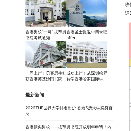
收
殊
香港男校“一哥” 拔萃男
香港圣士提返中四录取
书院考试通知
offer
一周上岸！贝赛思牛娃
成功上岸！从深圳哈罗
获香港英基沙田书院录
转学香港哈罗国际学
取，靠的竟是这个法宝
校，候补转正拿下
Offer！
最新新闻
2026THE世界大学排名出炉 香港5所大学跻身百
名
香港顶尖男校——拔萃男书院开放明年申请！内