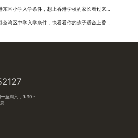
港东区小学入学条件，想上香港学校的家长看过来吧！
港荃湾区中学入学条件，快看看你的孩子适合上香港的学校吗？
52127
至周六，9:30 -
休息