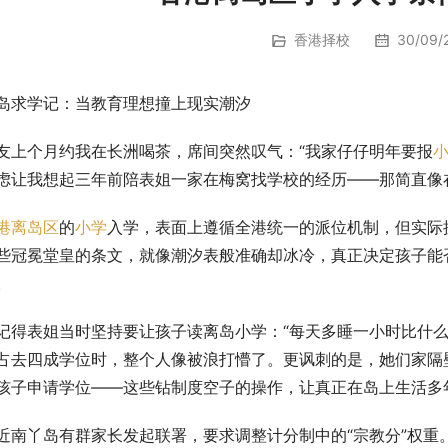
香港择校
30/09/2
岛求学记：当教育理想撞上现实潮汐
友上个月约我在长洲喝茶，席间突然叹气：“我家仔仔明年要报
虑让我想起三年前陪表姐一家在梅窝找学校的经历——那简直像
港
离岛区
的
小学
入学，表面上遵循全港统一的派位机制，但实际
些冠冕堂皇的条文，就像潮汐表般准确却冰冷，真正决定孩子能
。
记得表姐当时坚持要让孩子读离岛小学：“每天多睡一小时比什么
占去四成学位时，整个人像被浪打懵了。更讽刺的是，她们家隔壁
孩子申请学位——这些钻制度空子的操作，让真正在岛上生活多
近南丫岛有群家长发起联署，要求调整计分制中的“宗教分”权重