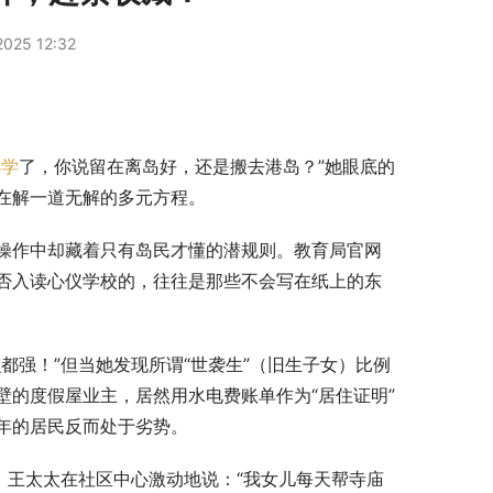
025 12:32
小学
了，你说留在离岛好，还是搬去港岛？”她眼底的
在解一道无解的多元方程。
操作中却藏着只有岛民才懂的潜规则。教育局官网
否入读心仪学校的，往往是那些不会写在纸上的东
都强！”但当她发现所谓“世袭生”（旧生子女）比例
的度假屋业主，居然用水电费账单作为“居住证明”
年的居民反而处于劣势。
。王太太在社区中心激动地说：“我女儿每天帮寺庙