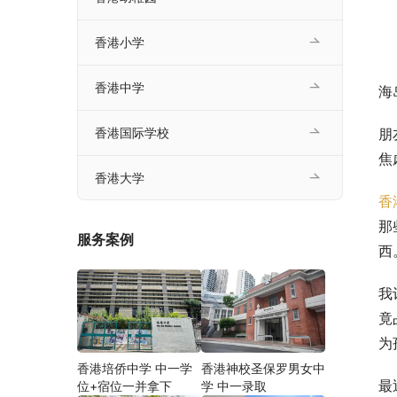
香港小学
香港中学
海
朋
香港国际学校
焦
香港大学
香
那
服务案例
西
我
竟
为
香港培侨中学 中一学
香港神校圣保罗男女中
最
位+宿位一并拿下
学 中一录取