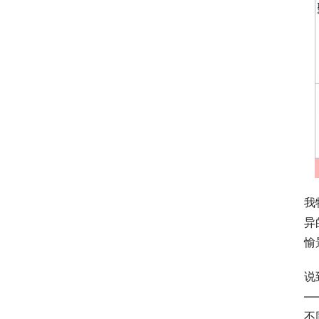
我
异
愉
说
—
不