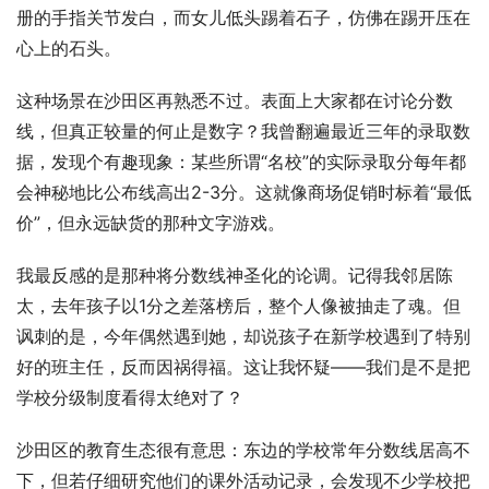
册的手指关节发白，而女儿低头踢着石子，仿佛在踢开压在
心上的石头。
这种场景在沙田区再熟悉不过。表面上大家都在讨论分数
线，但真正较量的何止是数字？我曾翻遍最近三年的录取数
据，发现个有趣现象：某些所谓“名校”的实际录取分每年都
会神秘地比公布线高出2-3分。这就像商场促销时标着“最低
价”，但永远缺货的那种文字游戏。
我最反感的是那种将分数线神圣化的论调。记得我邻居陈
太，去年孩子以1分之差落榜后，整个人像被抽走了魂。但
讽刺的是，今年偶然遇到她，却说孩子在新学校遇到了特别
好的班主任，反而因祸得福。这让我怀疑——我们是不是把
学校分级制度看得太绝对了？
沙田区的教育生态很有意思：东边的学校常年分数线居高不
下，但若仔细研究他们的课外活动记录，会发现不少学校把