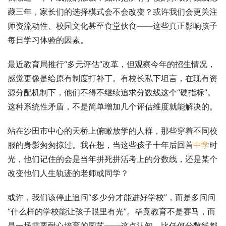
藏三年，家长们的选择模式会不会改变？或许我们会更关注
师资流动性、校园文化甚至食堂伙食——这些真正影响孩子
每日学习体验的因素。
最近教育局推行“多元评估”改革，但观察今年的招生情况，
感觉更像是给原有制度打补丁。有校长私下坦言，在现有资
源分配机制下，他们不得不继续追求分数线这个“硬指标”。
这种系统性矛盾，不是简单增加几个评估维度就能解决的。
站在沙田市中心的天桥上俯瞰放学的人群，那些穿着不同校
服的身影匆匆掠过。我在想，当这些孩子十年后回首
中学
时
光，他们记住的会是当年拼死拼活考上的分数线，还是某个
改变他们人生轨迹的老师或同学？
或许，我们该停止追问“多少分才能进好学校”，而是多问问
“什么样的学校能让孩子眼里有光”。毕竟教育不是赛马，而
是一场需要耐心培育的园艺——这点认知，比任何分数线都