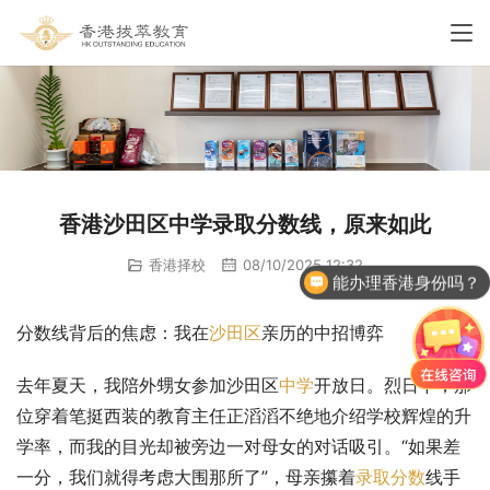
香港沙田区中学录取分数线，原来如此
香港择校
08/10/2025 12:32
能办理香港身份吗？
分数线背后的焦虑：我在
沙田区
亲历的中招博弈
去年夏天，我陪外甥女参加沙田区
中学
开放日。烈日下，那
位穿着笔挺西装的教育主任正滔滔不绝地介绍学校辉煌的升
学率，而我的目光却被旁边一对母女的对话吸引。“如果差
一分，我们就得考虑大围那所了”，母亲攥着
录取分数
线手