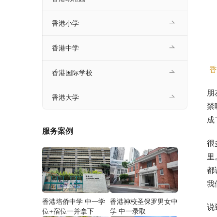
香港小学
香港中学
香
香港国际学校
朋
香港大学
禁
成
服务案例
很
里
都
我
香港培侨中学 中一学
香港神校圣保罗男女中
说
位+宿位一并拿下
学 中一录取