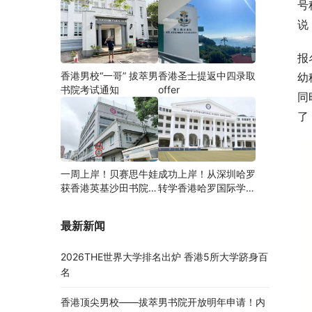
号
说
报
香港男校“一哥” 拔萃男
香港圣士提返中四录取
幼
书院考试通知
offer
同
了
一周上岸！贝赛思牛娃
成功上岸！从深圳哈罗
获香港英基沙田书院录
转学香港哈罗国际学
取，靠的竟是这个法宝
校，候补转正拿下
Offer！
最新新闻
2026THE世界大学排名出炉 香港5所大学跻身百
名
香港顶尖男校——拔萃男书院开放明年申请！内