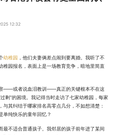
025 12:32
个
幼稚园
，他们夫妻俩差点闹到要离婚。我听了不
幼稚园报名，表面上是一场教育竞争，暗地里简直
察——或者说血泪教训——真正的关键根本不在这
过剩”的困境。我记得当时走访了七家幼稚园，每家
，与其纠结于哪家排名高零点几分，不如想清楚：
是单纯快乐的童年回忆？
而最不适合普通孩子。我邻居的孩子前年进了某间