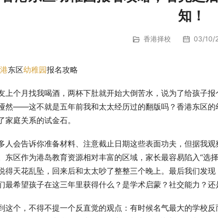
知！
香港择校
03/10/2
港
东区
幼稚园
报名攻略
友上个月找我喝酒，两杯下肚就开始大倒苦水，说为了给孩子报
哑然——这不就是五年前我和太太经历过的翻版吗？香港东区的
了家庭关系的试金石。
多人会告诉你准备材料、注意截止日期这些表面功夫，但据我观
。东区作为港岛教育资源相对丰富的区域，家长最容易陷入“选择
说得天花乱坠，回来后和太太吵了整整三个晚上。最后我们发现
们最希望孩子在这三年里获得什么？是学术启蒙？社交能力？还
到这个，不得不提一个反直觉的观点：有时候名气最大的学校反