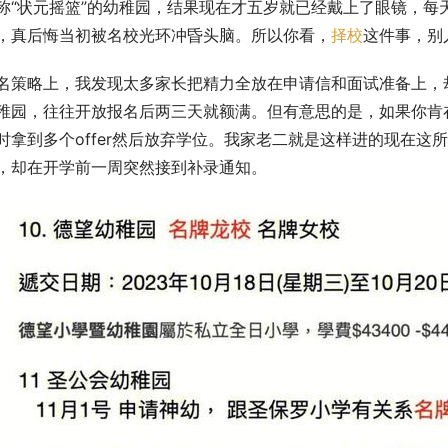
称“状元摇篮”的幼稚园，结果现在才五岁就已经戴上了眼镜，每
，真后悔当初被名校光环冲昏头脑。所以你看，
择校
这件事，别
名策略上，我发现太多家长把精力全放在申请信和面试准备上，
稚园，往往开放报名后两三天就额满。但有意思的是，如果你肯
时拿到多个offer然后放弃学位。我家老二就是这样进的现在
，却在开学前一周突然接到补录通知。