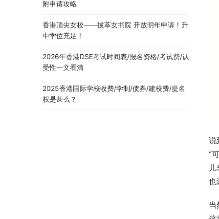
附申请攻略
香港顶尖女校——拔萃女书院 开放明年申请！升
中学位充足！
2026年香港DSE考试时间表/报名资格/考试费/认
受性一文看清
2025香港国际学校收费/学制/债券/建校费/提名
权是甚么？
说
“
儿
也
当
这