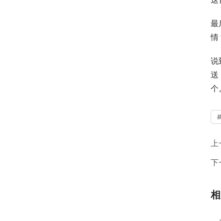
最
情
说
送
个
上
下
相