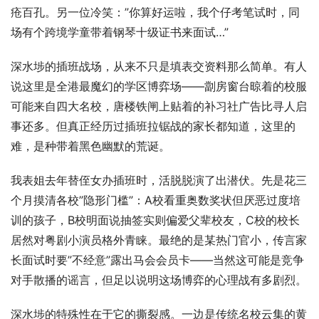
疮百孔。另一位冷笑：”你算好运啦，我个仔考笔试时，同
场有个跨境学童带着钢琴十级证书来面试…”
深水埗的插班战场，从来不只是填表交资料那么简单。有人
说这里是全港最魔幻的学区博弈场——劏房窗台晾着的校服
可能来自四大名校，唐楼铁闸上贴着的补习社广告比寻人启
事还多。但真正经历过插班拉锯战的家长都知道，这里的
难，是种带着黑色幽默的荒诞。
我表姐去年替侄女办插班时，活脱脱演了出潜伏。先是花三
个月摸清各校”隐形门槛”：A校看重奥数奖状但厌恶过度培
训的孩子，B校明面说抽签实则偏爱父辈校友，C校的校长
居然对粤剧小演员格外青睐。最绝的是某热门官小，传言家
长面试时要”不经意”露出马会会员卡——当然这可能是竞争
对手散播的谣言，但足以说明这场博弈的心理战有多剧烈。
深水埗的特殊性在于它的撕裂感。一边是传统名校云集的黄