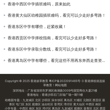
香港中西区中学插班难吗，原来如此
香港黄大仙区幼稚园插班难吗，看完可以少走好多弯路！
香港东区中学有哪些，赶紧收藏！
香港西贡区中学择校指南，看完可以少走好多弯路！
香港东区中学录取分数线，看完可以少走好多弯路！
香港离岛区中学有哪些，看完这些不用再东奔西走查资料了
Copyright © 2025
香港拔萃教育
粤ICP备2022091465号-3
香港择校
就选拔
萃教育！
网站地图
深圳地址：广东省深圳市罗湖区南湖路3009号国贸商住大厦21楼
香港地址：香港沙田石门京瑞广场一期11楼
幼稚园专题：
九龙城区
北区
沙田区
深水埗区
离岛区
大埔区
元朗区
西贡区
葵
青区
屯门区
东区
观塘区
油尖旺区
荃湾区
湾仔区
黄大仙区
中西区
南区
小学专题：
中西区
南区
东区
湾仔区
离岛区
九龙城区
观塘区
葵青区
北区
西贡