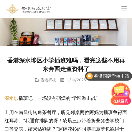
香港深水埗区小学插班难吗，看完这些不用再
东奔西走查资料了
香港国际学校申请
香港择校
11/10/2025 12:32
深水埗
插班记：一场没有硝烟的“学区游击战”
上周在南昌街转角茶餐厅，听见邻桌两位阿妈为插班争得面
红耳赤。”我通宵排队的呀！凌晨三点带着折叠凳去学校门
口等交表，结果话额满？”穿碎花衫的阿姨把菠萝包戳得千