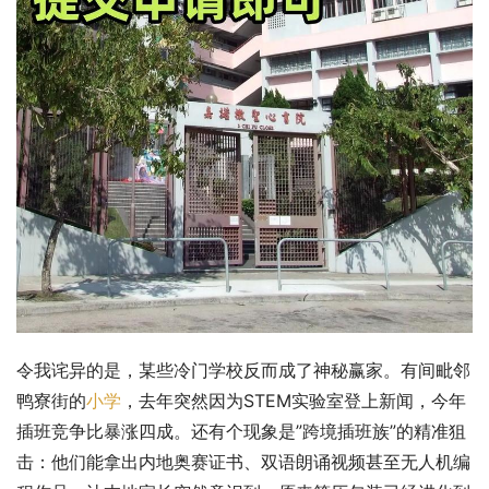
令我诧异的是，某些冷门学校反而成了神秘赢家。有间毗邻
鸭寮街的
小学
，去年突然因为STEM实验室登上新闻，今年
插班竞争比暴涨四成。还有个现象是”跨境插班族”的精准狙
击：他们能拿出内地奥赛证书、双语朗诵视频甚至无人机编