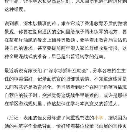
程作品，让本地家长突然意识到，原来简历包装已经进化到
这种维度。
说到底，深水埗插班的难，难在它成了香港教育矛盾的微缩
景观。你要在劏房逼仄的空间里给孩子腾出练琴的地方，要
在茶餐厅油腻的餐桌上辅导奥数题，要学着用教育局官话包
装自己的诉求，甚至要提前两年混入家长群组收集情报。这
种全民谍战式的准备，早已超出普通转学的范畴。
最近听说有家长组了”深水埗插班互助会”，分享各校招生主
任的审美偏好，记录面试官的眼部微表情。不知道这该算是
民间智慧还是教育异化。但当我看到那个在网吧角落写插班
自荐信的孩子时，突然觉得这场战争里最难的，或许是那些
在学区游戏规则里，依然想保住学习本真意义的普通人。
（后记：表姐的侄女最终进了间重视书法的
小学
，据说因为
她的毛笔字作业纸背面，恰好印着某位校董书画展的宣传页