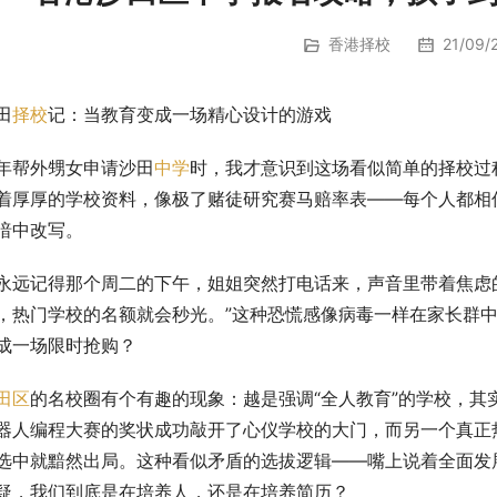
香港择校
21/09/2
田
择校
记：当教育变成一场精心设计的游戏
年帮外甥女申请沙田
中学
时，我才意识到这场看似简单的择校过
着厚厚的学校资料，像极了赌徒研究赛马赔率表——每个人都相
暗中改写。
永远记得那个周二的下午，姐姐突然打电话来，声音里带着焦虑
，热门学校的名额就会秒光。”这种恐慌感像病毒一样在家长群
成一场限时抢购？
田区
的名校圈有个有趣的现象：越是强调“全人教育”的学校，
器人编程大赛的奖状成功敲开了心仪学校的大门，而另一个真正
选中就黯然出局。这种看似矛盾的选拔逻辑——嘴上说着全面发
疑，我们到底是在培养人，还是在培养简历？