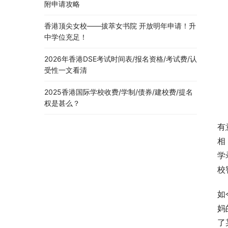
附申请攻略
香港顶尖女校——拔萃女书院 开放明年申请！升
中学位充足！
2026年香港DSE考试时间表/报名资格/考试费/认
受性一文看清
2025香港国际学校收费/学制/债券/建校费/提名
权是甚么？
有
相
学
校
如
妈
了