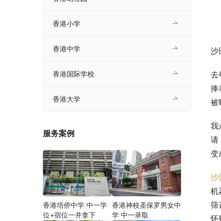
香港小学
香港中学
沙
去
香港国际学校
捧
香港大学
被
我
服务案例
请
变
沙
机
筛
香港培侨中学 中一学
香港神校圣保罗男女中
位+宿位一并拿下
学 中一录取
怀