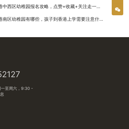
港中西区幼稚园报名攻略，点赞+收藏+关注走一波！
港南区幼稚园有哪些，孩子到香港上学需要注意什么？
52127
至周六，9:30 -
休息