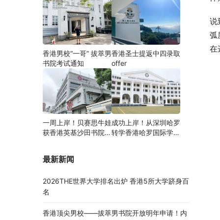
说
弧
在
香港男校“一哥” 拔萃男
香港圣士提返中四录取
书院考试通知
offer
一周上岸！贝赛思牛娃
成功上岸！从深圳哈罗
获香港英基沙田书院录
转学香港哈罗国际学
取，靠的竟是这个法宝
校，候补转正拿下
Offer！
最新新闻
2026THE世界大学排名出炉 香港5所大学跻身百
名
香港顶尖男校——拔萃男书院开放明年申请！内