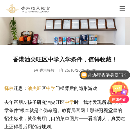
香港油尖旺区中学入学条件，值得收藏！
香港择校
25/10/2025 12:30
能办理香港身份吗？
择校
迷思：
油尖旺
区
中学
门槛背后的隐形游戏
去年帮朋友孩子研究油尖旺区
中学
时，我才发现所谓的”入
学条件”根本就是个伪命题。教育局官网上那些冠冕堂皇的
招生标准，就像餐厅门口的菜单图片——看着诱人，真要吃
上还得看后厨的潜规则。