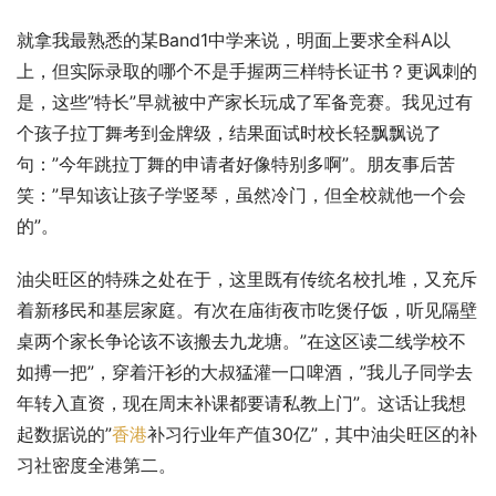
就拿我最熟悉的某Band1中学来说，明面上要求全科A以
上，但实际录取的哪个不是手握两三样特长证书？更讽刺的
是，这些”特长”早就被中产家长玩成了军备竞赛。我见过有
个孩子拉丁舞考到金牌级，结果面试时校长轻飘飘说了
句：”今年跳拉丁舞的申请者好像特别多啊”。朋友事后苦
笑：”早知该让孩子学竖琴，虽然冷门，但全校就他一个会
的”。
油尖旺区的特殊之处在于，这里既有传统名校扎堆，又充斥
着新移民和基层家庭。有次在庙街夜市吃煲仔饭，听见隔壁
桌两个家长争论该不该搬去九龙塘。”在这区读二线学校不
如搏一把”，穿着汗衫的大叔猛灌一口啤酒，”我儿子同学去
年转入直资，现在周末补课都要请私教上门”。这话让我想
起数据说的”
香港
补习行业年产值30亿”，其中油尖旺区的补
习社密度全港第二。