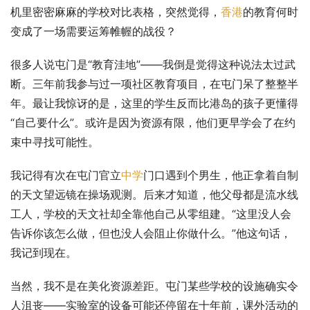
机里密密麻麻的学校对比表格，突然觉得，
香港
的教育何时
变成了一场需要运筹帷幄的战役？
很多人说屯门是“教育洼地”——我倒是觉得这种说法太过武
断。三年前我参与过一项社区教育项目，在屯门呆了整整半
年。最让我惊讶的是，这里的学生反而比港岛的孩子更懂得
“自己要什么”。或许是因为资源有限，他们更早学会了在约
束中寻找可能性。
我记得有次在屯门官立
中学
门口遇到个男生，他正拿着自制
的天文望远镜在操场观测。后来才知道，他父母都是流水线
工人，学校的天文社却全靠他自己从零组建。“这里没人会
告诉你该怎么做，但也没人会阻止你做什么。”他这句话，
我记到现在。
当然，我不是在美化资源差距。屯门某些学校的设施确实令
人沮丧——实验室的设备可能还停留在十年前，课外活动的