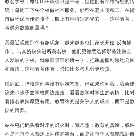
教会学校，每年DSE成绩只是中等，但他们有个很特别的传
统：每周三下午全校做社区服务。那些在老人院帮工、在街
市做环保宣传的孩子，脸上有种特别的光彩——这种教育，
考试分数能衡量吗？
我最近观察到个有趣现象：越来越多屯门家长开始“反向操
作”。与其挤破头进所谓名校，他们更愿意选择那些注重全
人发展的学校。就像良景邨那所中学，把课堂搬到湿地公园
和海边，这种教育体验，恐怕比多考几分更珍贵。
说到底，择校这件事没有标准答案。但如果你问我，我会建
议先带孩子去学校周边走走，看看放学时学生的表情，比对
着排名表揣摩更有用。教育终究是关乎人的成长，而不是数
据的博弈。
站在屯门码头看对岸的灯火时，我常想：教育的真谛，或许
不是把每个人都送上闪耀的舞台，而是让每个人都能找到自