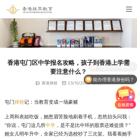
香港屯门区中学报名攻略，孩子到香港上学需
要注意什么？
能办理香港身份吗？
香港择校
23/10/2025 12:30
屯门
择校
记：当教育变成一场豪赌
上周和表姐吃饭，她愁眉苦脸地刷着手机，忽然抬头问我：
“你说，屯门这几所
中学
，是不是比中环的股票还难捉摸？”
她女儿明年升中，全家已经为选校吵了三次架。我看着她手