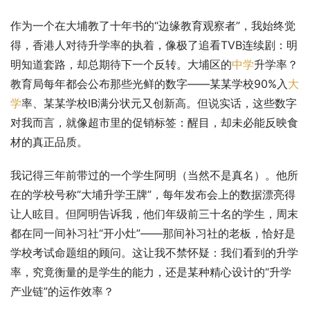
作为一个在大埔教了十年书的“边缘教育观察者”，我始终觉
得，香港人对待升学率的执着，像极了追看TVB连续剧：明
明知道套路，却总期待下一个反转。大埔区的
中学
升学率？
教育局每年都会公布那些光鲜的数字——某某学校90%入
大
学
率、某某学校IB满分状元又创新高。但说实话，这些数字
对我而言，就像超市里的促销标签：醒目，却未必能反映食
材的真正品质。
我记得三年前带过的一个学生阿明（当然不是真名）。他所
在的学校号称“大埔升学王牌”，每年发布会上的数据漂亮得
让人眩目。但阿明告诉我，他们年级前三十名的学生，周末
都在同一间补习社“开小灶”——那间补习社的老板，恰好是
学校考试命题组的顾问。这让我不禁怀疑：我们看到的升学
率，究竟衡量的是学生的能力，还是某种精心设计的“升学
产业链”的运作效率？