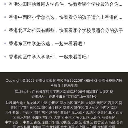
香港沙田区幼稚园入学条件，快看看哪个学校最适合你的孩子
香港中西区小学怎么选，快看看你的孩子适合上香港的学校吗？
香港北区幼稚园有哪些，快看看哪个学校最适合你的孩子
香港东区中学怎么选，一起来看看吧！
香港南区中学入学条件，一起来看看吧！
Copyright © 2025
香港拔萃教育
粤ICP备2022091465号-3
香港择校
就选拔
萃教育！
网站地图
深圳地址：广东省深圳市罗湖区南湖路3009号国贸商住大厦21楼
香港地址：香港沙田石门京瑞广场一期11楼
幼稚园专题：
九龙城区
北区
沙田区
深水埗区
离岛区
大埔区
元朗区
西贡区
葵
青区
屯门区
东区
观塘区
油尖旺区
荃湾区
湾仔区
黄大仙区
中西区
南区
小学专题：
中西区
南区
东区
湾仔区
离岛区
九龙城区
观塘区
葵青区
北区
西贡
区
深水埗区
沙田区
屯门区
大埔区
荃湾区
黄大仙区
元朗区
油尖旺区
中学专题：
中西区
南区
东区
湾仔区
沙田区
元朗区
观塘区
西贡区
离岛区
葵青
区
深水埗区
油尖旺区
九龙城区
黄大仙区
荃湾区
屯门区
大埔区
北区