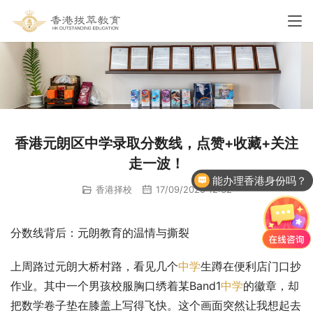
香港元朗区中学录取分数线，点赞+收藏+关注
走一波！
能办理香港身份吗？
香港择校
17/09/2025 12:32
分数线背后：元朗教育的温情与撕裂
上周路过元朗大桥村路，看见几个
中学
生蹲在便利店门口抄
作业。其中一个男孩校服胸口绣着某Band1
中学
的徽章，却
把数学卷子垫在膝盖上写得飞快。这个画面突然让我想起去