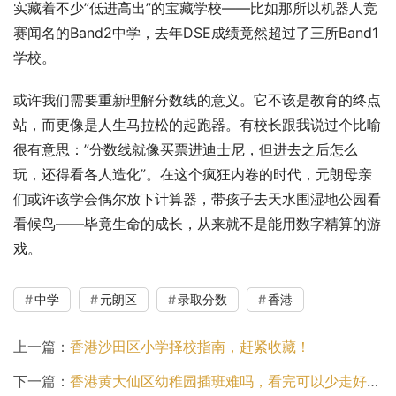
实藏着不少”低进高出”的宝藏学校——比如那所以机器人竞
赛闻名的Band2中学，去年DSE成绩竟然超过了三所Band1
学校。
或许我们需要重新理解分数线的意义。它不该是教育的终点
站，而更像是人生马拉松的起跑器。有校长跟我说过个比喻
很有意思：”分数线就像买票进迪士尼，但进去之后怎么
玩，还得看各人造化”。在这个疯狂内卷的时代，元朗母亲
们或许该学会偶尔放下计算器，带孩子去天水围湿地公园看
看候鸟——毕竟生命的成长，从来就不是能用数字精算的游
戏。
中学
元朗区
录取分数
香港
上一篇：
香港沙田区小学择校指南，赶紧收藏！
下一篇：
香港黄大仙区幼稚园插班难吗，看完可以少走好多弯路！