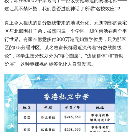
校，却在Band2中学遇到了一位改变她命运的物理老师——
这让我不禁怀疑，我们是否过度神话了所谓”名校效应”？
真正令人担忧的是分数线带来的地域分化。元朗南部的豪宅
区与北部围村子弟，虽然同属一个学区，却仿佛活在两个平
行世界。有家长愿意多付300万港元购置学位房，只为那区
区的0.5分缓冲区。某名校家长群最近流传着”分数线阶级
论”，将学生按分数划分为”核心圈层”、”边缘群体”和”赞助
阶层”，这种赤裸裸的标签化让人脊背发凉。