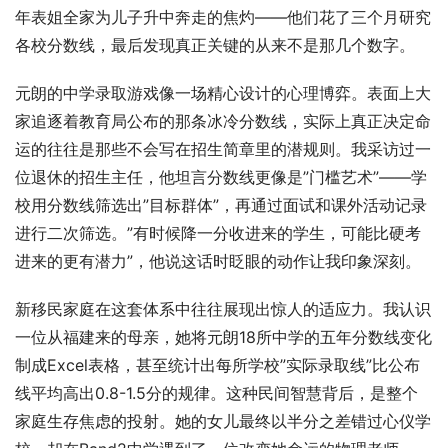
年表姐全家为儿子升中奔走的焦灼——他们花了三个月研究
各校分数线，最后发现真正关键的从来不是那几个数字。
元朗的中学录取游戏像一场精心设计的心理博弈。表面上大
家追逐着教育局公布的那条冰冷分数线，实际上真正决定命
运的往往是那些不会写在招生简章里的潜规则。我采访过一
位退休的招生主任，他坦言分数线更像是”门槛艺术”——学
校用分数线筛选出”目标群体”，再通过面试和课外活动记录
进行二次筛选。”有时候降一分收进来的学生，可能比硬考
进来的更有潜力”，他说这话时眨眼的动作让我印象深刻。
新移民家庭在这套体系中往往展现出惊人的适应力。我认识
一位从福建来的母亲，她将元朗18所中学的五年分数线变化
制成Excel表格，甚至统计出每所学校”实际录取线”比公布
线平均高出0.8-1.5分的规律。这种民间智慧背后，是整个
家庭生存焦虑的投射。她的女儿最终以半分之差错过心仪学