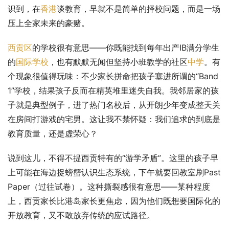
识到，在
香港
谈教育，早就不是简单的择校问题，而是一场
压上全家未来的豪赌。
西贡区
的学校很有意思——你既能找到每年出产IB满分学生
的
国际学校
，也有默默无闻但坚持小班教学的社区
中学
。有
个现象很值得玩味：不少家长拼命把孩子塞进所谓的“Band 
1”学校，结果孩子反而在精英堆里迷失自我。我邻居家的孩
子就是典型例子，进了热门名校后，从开朗少年变成整天关
在房间打游戏的宅男。这让我不禁怀疑：我们追求的到底是
教育质量，还是虚荣心？
说到这儿，不得不提西贡特有的“游学矛盾”。这里的孩子早
上可能在海边捉螃蟹认识生态系统，下午就要回教室刷Past 
Paper（过往试卷）。这种撕裂感很有意思——某种程度
上，西贡家长比港岛家长更焦虑，因为他们既想要国际化的
开放教育，又不敢放弃传统的应试路径。