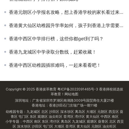
香港元朗区小学报名攻略，想上香港学校的家长看过来吧！
香港黄大仙区幼稚园升学率如何，孩子到香港上学需要注意什么？
香港中西区中学排行榜，这些你都get到了吗？
香港九龙城区中学录取分数线，赶紧收藏！
香港中西区幼稚园插班难吗，一起来看看吧！
Copyright © 2025
香港拔萃教育
粤ICP备2022091465号-3
香港择校
就选拔
萃教育！
网站地图
深圳地址：广东省深圳市罗湖区南湖路3009号国贸商住大厦21楼
香港地址：香港沙田石门京瑞广场一期11楼
幼稚园专题：
九龙城区
北区
沙田区
深水埗区
离岛区
大埔区
元朗区
西贡区
葵
青区
屯门区
东区
观塘区
油尖旺区
荃湾区
湾仔区
黄大仙区
中西区
南区
小学专题：
中西区
南区
东区
湾仔区
离岛区
九龙城区
观塘区
葵青区
北区
西贡
区
深水埗区
沙田区
屯门区
大埔区
荃湾区
黄大仙区
元朗区
油尖旺区