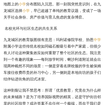
地图上的
小学
分布图陷入沉思。那一刻我突然意识到，在九
龙城区选择
小学
，早已超越了单纯的教育议题，变成了一场
关乎社会身份、房产价值与育儿焦虑的复杂博弈。
 名校光环与社区生态的共生关系
九龙城区的教育版图很有意思：玛利诺修院学校、协恩
中学
附属小学这些传统名校如同磁石般吸引着中产家庭，但很少
有人讨论这种聚集效应如何重塑了整个社区的生态。我注意
到一个有趣的现象——每到放学时间，喇沙利道附近就会出
现两种截然不同的场景：一侧是穿着名牌校服的学生被保姆
车接往收费昂贵的补习中心，另一侧则是本地街坊的孩子们
结伴钻进街角的旧式冰室。
这种割裂让我不禁思考：所谓「优质教育」究竟在为什么样
的未来铺路？是为了培养国际视野的精英，还是守护街坊邻
里的社区纽带？或许答案不在任何一个极端，而在于我们是