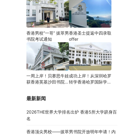
香港男校“一哥” 拔萃男
香港圣士提返中四录取
书院考试通知
offer
一周上岸！贝赛思牛娃
成功上岸！从深圳哈罗
获香港英基沙田书院录
转学香港哈罗国际学
取，靠的竟是这个法宝
校，候补转正拿下
Offer！
最新新闻
2026THE世界大学排名出炉 香港5所大学跻身百
名
香港顶尖男校——拔萃男书院开放明年申请！内