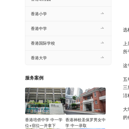
香港小学
香港中学
选
上
香港国际学校
所
香港大学
这
服务案例
五
三
洁
大
的
香港培侨中学 中一学
香港神校圣保罗男女中
位+宿位一并拿下
学 中一录取