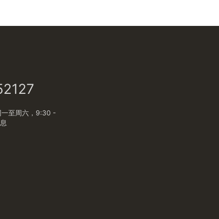
52127
至周六，9:30 -
休息