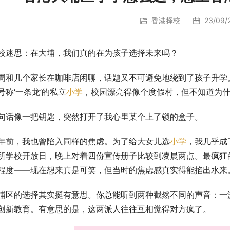
香港择校
23/09/2
校迷思：在大埔，我们真的在为孩子选择未来吗？
周和几个家长在咖啡店闲聊，话题又不可避免地绕到了孩子升学
号称‘一条龙’的私立
小学
，校园漂亮得像个度假村，但不知道为什
句话像一把钥匙，突然打开了我心里某个上了锁的盒子。
年前，我也曾陷入同样的焦虑。为了给大女儿选
小学
，我几乎成
所学校开放日，晚上对着四份宣传册子比较到凌晨两点。最疯狂
程度——现在想来真是可笑，但当时的焦虑感真实得能掐出水来
埔区的选择其实挺有意思。你总能听到两种截然不同的声音：一
创新教育。有意思的是，这两派人往往互相觉得对方疯了。