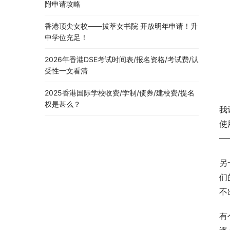
附申请攻略
香港顶尖女校——拔萃女书院 开放明年申请！升
中学位充足！
2026年香港DSE考试时间表/报名资格/考试费/认
受性一文看清
2025香港国际学校收费/学制/债券/建校费/提名
权是甚么？
我
使
—
另
们
不
有