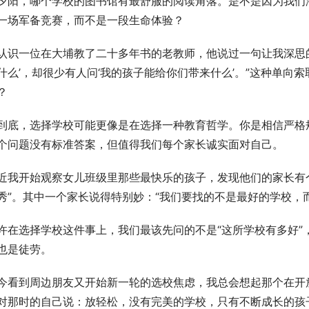
夕阳，哪个学校的图书馆有最舒服的阅读角落。是不是因为我们
一场军备竞赛，而不是一段生命体验？
认识一位在大埔教了二十多年书的老教师，他说过一句让我深思的
什么’，却很少有人问‘我的孩子能给你们带来什么’。”这种单向
？
到底，选择学校可能更像是在选择一种教育哲学。你是相信严格
个问题没有标准答案，但值得我们每个家长诚实面对自己。
近我开始观察女儿班级里那些最快乐的孩子，发现他们的家长有个
秀”。其中一个家长说得特别妙：“我们要找的不是最好的学校，
许在选择学校这件事上，我们最该先问的不是“这所学校有多好”
也是徒劳。
今看到周边朋友又开始新一轮的选校焦虑，我总会想起那个在开
对那时的自己说：放轻松，没有完美的学校，只有不断成长的孩