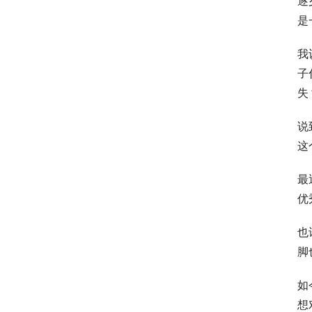
逐
是
我
子
失
说
这
最
优
也
脚
如
想