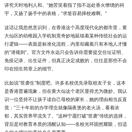
讲究天时地利人和。”她苦笑着指了指不远处香火缭绕的祠
宇，又扬了扬手中的表格，”求签容易择校难啊。”
这话让我忽然意识到，在香港这个高度现代化的都市里，黄
大仙区的幼稚园入学机制竟奇妙地延续着某种传统社会的运
行逻辑——表面是标准化流程，内里却藏着只有本地人才懂
的”潜规则”。官方文件永远只会告诉你需要提交住址证明、
免疫记录、出生证件，但真正决定成败的，往往是那些不会
印在招生简章上的细节。
比如说”世袭生”制度吧。许多名校优先录取校友子女，这本
是香港普遍现象，但在黄大仙这个老区显得尤为微妙。我认
识一位坚持不让孩子读自己母校的家长，她的理由相当反直
觉：”三十年前的办学理念就像隔夜煲的老火汤，看着浓
郁，其实营养早流失了。”这种宁愿打破”世袭”传统的选择，
背后是对教育本质的清醒认知——名校光环固然耀眼，但适