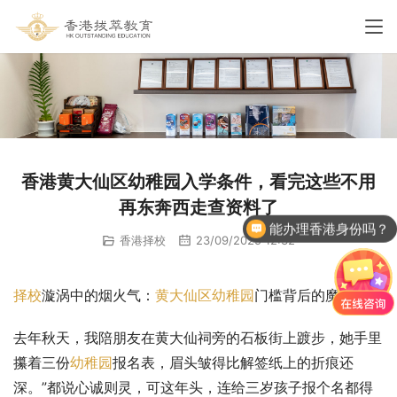
香港黄大仙区幼稚园入学条件，看完这些不用
再东奔西走查资料了
能办理香港身份吗？
香港择校
23/09/2025 12:32
择校
漩涡中的烟火气：
黄大仙区
幼稚园
门槛背后的魔幻现实
去年秋天，我陪朋友在黄大仙祠旁的石板街上踱步，她手里
攥着三份
幼稚园
报名表，眉头皱得比解签纸上的折痕还
深。”都说心诚则灵，可这年头，连给三岁孩子报个名都得