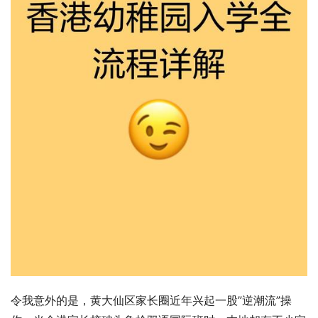
令我意外的是，黄大仙区家长圈近年兴起一股”逆潮流”操