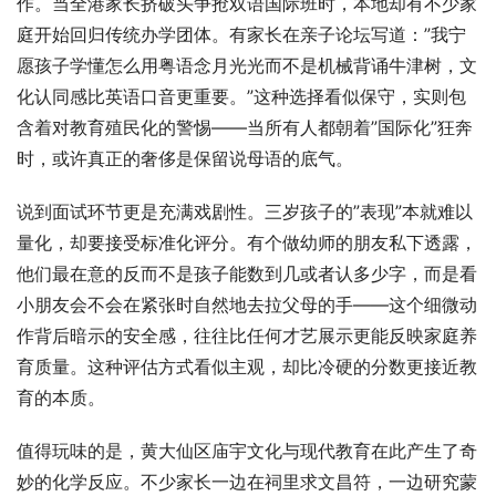
作。当全港家长挤破头争抢双语国际班时，本地却有不少家
庭开始回归传统办学团体。有家长在亲子论坛写道：”我宁
愿孩子学懂怎么用粤语念月光光而不是机械背诵牛津树，文
化认同感比英语口音更重要。”这种选择看似保守，实则包
含着对教育殖民化的警惕——当所有人都朝着”国际化”狂奔
时，或许真正的奢侈是保留说母语的底气。
说到面试环节更是充满戏剧性。三岁孩子的”表现”本就难以
量化，却要接受标准化评分。有个做幼师的朋友私下透露，
他们最在意的反而不是孩子能数到几或者认多少字，而是看
小朋友会不会在紧张时自然地去拉父母的手——这个细微动
作背后暗示的安全感，往往比任何才艺展示更能反映家庭养
育质量。这种评估方式看似主观，却比冷硬的分数更接近教
育的本质。
值得玩味的是，黄大仙区庙宇文化与现代教育在此产生了奇
妙的化学反应。不少家长一边在祠里求文昌符，一边研究蒙