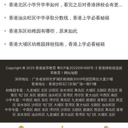
香港北区小学升学率如何，看完之后对香港择校会有更全面的认知！
香港油尖旺区中学录取分数线，香港上学必看秘籍
香港东区幼稚园有哪些，原来如此
香港大埔区幼稚园择校指南，香港上学必看秘籍
Copyright © 2025
香港拔萃教育
粤ICP备2022091465号-3
香港择校
就选拔
萃教育！
网站地图
深圳地址：广东省深圳市罗湖区南湖路3009号国贸商住大厦21楼
香港地址：香港沙田石门京瑞广场一期11楼
幼稚园专题：
九龙城区
北区
沙田区
深水埗区
离岛区
大埔区
元朗区
西贡区
葵
青区
屯门区
东区
观塘区
油尖旺区
荃湾区
湾仔区
黄大仙区
中西区
南区
小学专题：
中西区
南区
东区
湾仔区
离岛区
九龙城区
观塘区
葵青区
北区
西贡
区
深水埗区
沙田区
屯门区
大埔区
荃湾区
黄大仙区
元朗区
油尖旺区
中学专题：
中西区
南区
东区
湾仔区
沙田区
元朗区
观塘区
西贡区
离岛区
葵青
区
深水埗区
油尖旺区
九龙城区
黄大仙区
荃湾区
屯门区
大埔区
北区