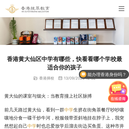
香港黄大仙区中学有哪些，快看看哪个学校最
适合你的孩子
能办理香港身份吗？
香港择校
13/09/2025 12:32
黄大仙的课室与烟火：当教育撞上社区脉搏
前几天路过黄大仙，看到一群
中学
生挤在街角茶餐厅吵吵嚷
嚷地分食一碟干炒牛河，校服领带歪斜地挂在脖子上，我突
然想起自己
中学
时也总爱放学后溜去街边买鱼蛋。这种市井