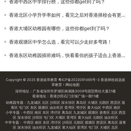
香港中西区中学排行榜，这些你都get到了吗？
香港北区小学升学率如何，看完之后对香港择校会有更全面的认知！
香港大埔区幼稚园有哪些，这些你都get到了吗？
香港观塘区中学怎么选，看完可以少走好多弯路！
香港东区幼稚园插班难吗，快看看你的孩子适合上香港的学校吗？
Copyright © 2025
香港拔萃教育
粤ICP备2022091465号-3
香港择校
就选拔
萃教育！
网站地图
深圳地址：广东省深圳市罗湖区南湖路3009号国贸商住大厦21楼
香港地址：香港沙田石门京瑞广场一期11楼
幼稚园专题：
九龙城区
北区
沙田区
深水埗区
离岛区
大埔区
元朗区
西贡区
葵
青区
屯门区
东区
观塘区
油尖旺区
荃湾区
湾仔区
黄大仙区
中西区
南区
小学专题：
中西区
南区
东区
湾仔区
离岛区
九龙城区
观塘区
葵青区
北区
西贡
区
深水埗区
沙田区
屯门区
大埔区
荃湾区
黄大仙区
元朗区
油尖旺区
中学专题：
中西区
南区
东区
湾仔区
沙田区
元朗区
观塘区
西贡区
离岛区
葵青
区
深水埗区
油尖旺区
九龙城区
黄大仙区
荃湾区
屯门区
大埔区
北区