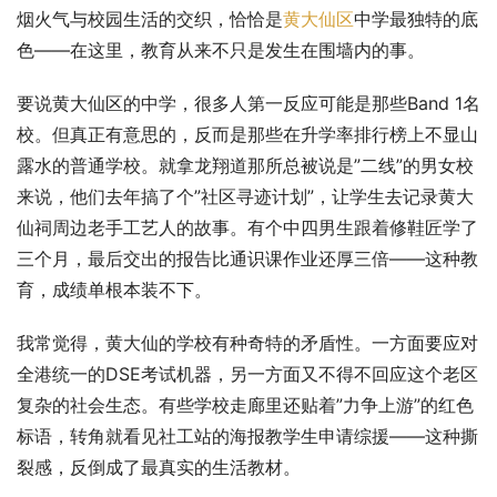
烟火气与校园生活的交织，恰恰是
黄大仙区
中学最独特的底
色——在这里，教育从来不只是发生在围墙内的事。
要说黄大仙区的中学，很多人第一反应可能是那些Band 1名
校。但真正有意思的，反而是那些在升学率排行榜上不显山
露水的普通学校。就拿龙翔道那所总被说是”二线”的男女校
来说，他们去年搞了个”社区寻迹计划”，让学生去记录黄大
仙祠周边老手工艺人的故事。有个中四男生跟着修鞋匠学了
三个月，最后交出的报告比通识课作业还厚三倍——这种教
育，成绩单根本装不下。
我常觉得，黄大仙的学校有种奇特的矛盾性。一方面要应对
全港统一的DSE考试机器，另一方面又不得不回应这个老区
复杂的社会生态。有些学校走廊里还贴着”力争上游”的红色
标语，转角就看见社工站的海报教学生申请综援——这种撕
裂感，反倒成了最真实的生活教材。