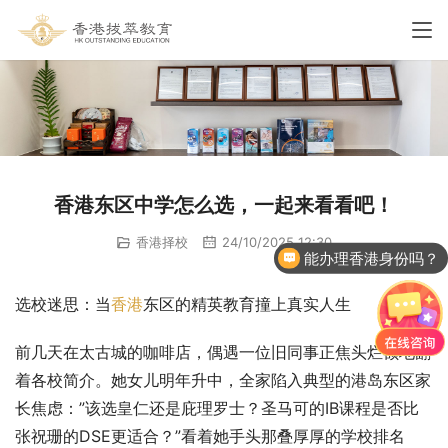
香港东区中学怎么选，一起来看看吧！
香港择校
24/10/2025 12:30
能办理香港身份吗？
选校迷思：当
香港
东区的精英教育撞上真实人生
前几天在太古城的咖啡店，偶遇一位旧同事正焦头烂额地翻
着各校简介。她女儿明年升中，全家陷入典型的港岛东区家
长焦虑：”该选皇仁还是庇理罗士？圣马可的IB课程是否比
张祝珊的DSE更适合？”看着她手头那叠厚厚的学校排名