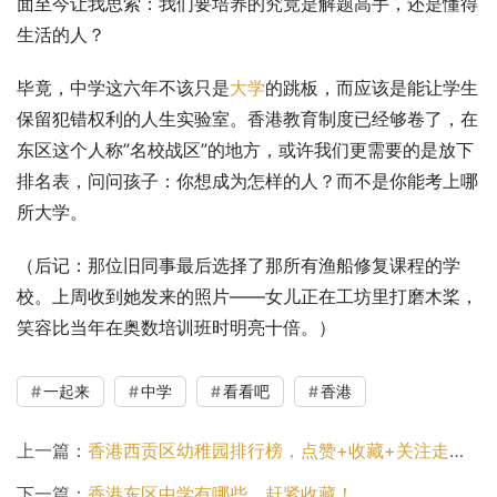
面至今让我思索：我们要培养的究竟是解题高手，还是懂得
生活的人？
毕竟，中学这六年不该只是
大学
的跳板，而应该是能让学生
保留犯错权利的人生实验室。香港教育制度已经够卷了，在
东区这个人称”名校战区”的地方，或许我们更需要的是放下
排名表，问问孩子：你想成为怎样的人？而不是你能考上哪
所大学。
（后记：那位旧同事最后选择了那所有渔船修复课程的学
校。上周收到她发来的照片——女儿正在工坊里打磨木桨，
笑容比当年在奥数培训班时明亮十倍。）
一起来
中学
看看吧
香港
上一篇：
香港西贡区幼稚园排行榜，点赞+收藏+关注走一波！
下一篇：
香港东区中学有哪些，赶紧收藏！