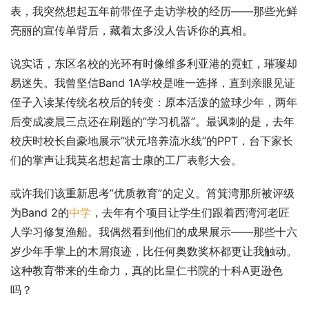
表，我突然想起五年前带侄子走访学校的经历——那些光鲜
亮丽的宣传单背后，藏着太多没人告诉你的真相。
说实话，东区名校的光环有时像维多利亚港的霓虹，璀璨却
易迷失。我曾坚信Band 1A学校是唯一选择，直到亲眼见证
侄子入读某传统名校后的转变：原本活泼的篮球少年，两年
后变成凌晨三点还在刷题的”学习机器”。最讽刺的是，去年
校庆时校长自豪地展示”状元培养流水线”的PPT，台下家长
们的掌声让我莫名想起富士康的工厂表彰大会。
或许我们该重新思考”优质教育”的定义。筲箕湾那所被评级
为Band 2的
中学
，去年有个项目让学生们跟着西湾河老匠
人学习修复渔船。我偶然看到他们的成果展示——那些十六
岁少年手掌上的木屑痕迹，比任何奥数奖杯都更让我触动。
这种教育带来的生命力，真的比皇仁书院的十科A更逊色
吗？