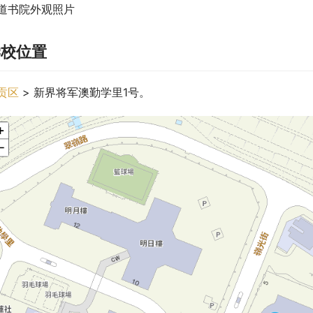
道书院外观照片
学校位置
贡区
 > 新界将军澳勤学里1号。