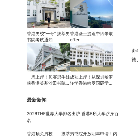
香港男校“一哥” 拔萃男
香港圣士提返中四录取
书院考试通知
offer
办
德
一周上岸！贝赛思牛娃
成功上岸！从深圳哈罗
获香港英基沙田书院录
转学香港哈罗国际学
取，靠的竟是这个法宝
校，候补转正拿下
Offer！
最新新闻
2026THE世界大学排名出炉 香港5所大学跻身百
名
香港顶尖男校——拔萃男书院开放明年申请！内