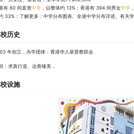
港有 60 间直资
中学
，佔整体约 13%；香港有 394 间男女
中学
约 33%；了解更多：中学分布图表。全港中学分布详述。有关
创校历史
003 年创立，办学团体：香港华人基督教联会
训：求真行道、达善臻美 。
学校设施