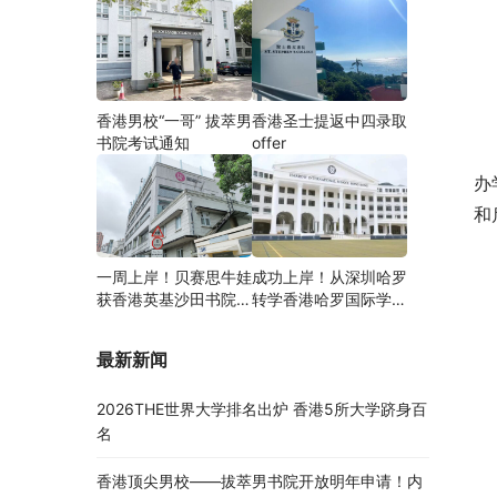
香港男校“一哥” 拔萃男
香港圣士提返中四录取
书院考试通知
offer
办
和
一周上岸！贝赛思牛娃
成功上岸！从深圳哈罗
获香港英基沙田书院录
转学香港哈罗国际学
取，靠的竟是这个法宝
校，候补转正拿下
Offer！
最新新闻
2026THE世界大学排名出炉 香港5所大学跻身百
名
香港顶尖男校——拔萃男书院开放明年申请！内