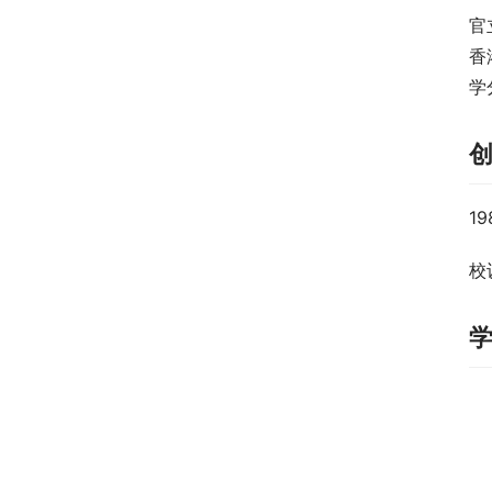
官
香
学
1
校训