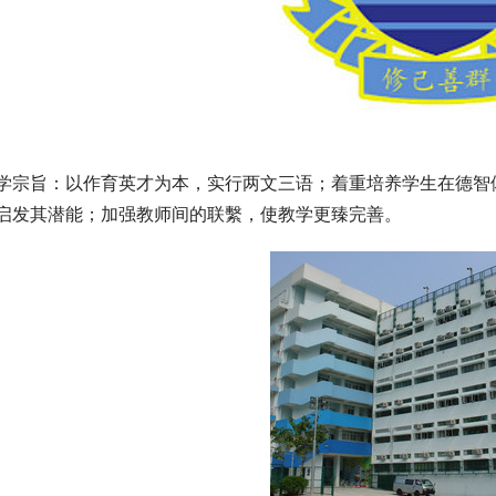
学宗旨：以作育英才为本，实行两文三语；着重培养学生在德智
启发其潜能；加强教师间的联繫，使教学更臻完善。