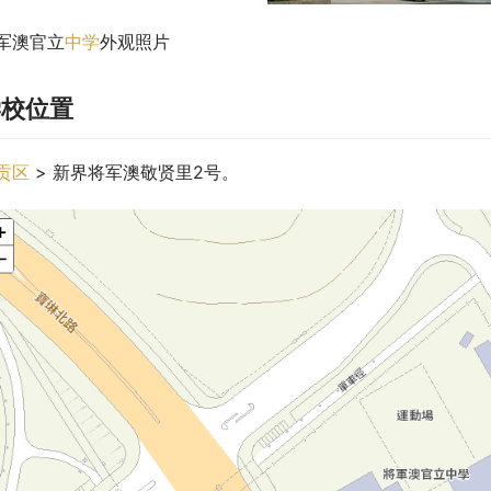
军澳官立
中学
外观照片
学校位置
贡区
 > 新界将军澳敬贤里2号。