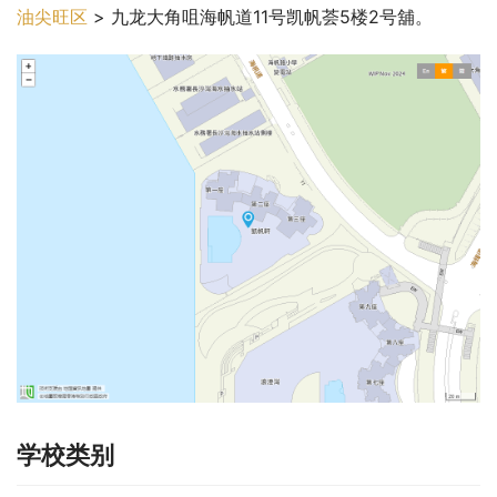
油尖旺区
 > 九龙大角咀海帆道11号凯帆荟5楼2号舖。
学校类别