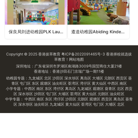
保良局刘进幼稚园PLK Lau Chun Kindergarten（大埔区幼稚园）
遵道幼稚园Abiding Kindergarten（元朗区幼稚园）
Copyright © 2025
香港拔萃教育
粤ICP备2022091465号-3
香港择校
就选拔
萃教育！
网站地图
深圳地址：广东省深圳市罗湖区南湖路3009号国贸商住大厦21楼
香港地址：香港沙田石门京瑞广场一期11楼
幼稚园专题：
九龙城区
北区
沙田区
深水埗区
离岛区
大埔区
元朗区
西贡区
葵
青区
屯门区
东区
观塘区
油尖旺区
荃湾区
湾仔区
黄大仙区
中西区
南区
小学专题：
中西区
南区
东区
湾仔区
离岛区
九龙城区
观塘区
葵青区
北区
西贡
区
深水埗区
沙田区
屯门区
大埔区
荃湾区
黄大仙区
元朗区
油尖旺区
中学专题：
中西区
南区
东区
湾仔区
沙田区
元朗区
观塘区
西贡区
离岛区
葵青
区
深水埗区
油尖旺区
九龙城区
黄大仙区
荃湾区
屯门区
大埔区
北区