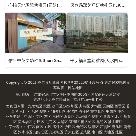
心怡天地国际幼稚园(元朗)Joyful World International Kindergarten (Yuen Long)（元朗区幼稚园）
保良局郑关巧妍幼稚园PLK Cheng Kwan How Yin Kindergarten（观塘区幼稚园）
信生中英文幼稚园Shun Sang Anglo-Chinese Kindergarten（黄大仙区幼稚园）
平安福音堂幼稚园(天水围)Peace Evangelical Centre Kindergarten (Tin Shui Wai)（元朗区幼稚园）
Copyright © 2025
香港拔萃教育
粤ICP备2022091465号-3
香港择校
就选拔
萃教育！
网站地图
深圳地址：广东省深圳市罗湖区南湖路3009号国贸商住大厦21楼
香港地址：香港沙田石门京瑞广场一期11楼
幼稚园专题：
九龙城区
北区
沙田区
深水埗区
离岛区
大埔区
元朗区
西贡区
葵
青区
屯门区
东区
观塘区
油尖旺区
荃湾区
湾仔区
黄大仙区
中西区
南区
小学专题：
中西区
南区
东区
湾仔区
离岛区
九龙城区
观塘区
葵青区
北区
西贡
区
深水埗区
沙田区
屯门区
大埔区
荃湾区
黄大仙区
元朗区
油尖旺区
中学专题：
中西区
南区
东区
湾仔区
沙田区
元朗区
观塘区
西贡区
离岛区
葵青
区
深水埗区
油尖旺区
九龙城区
黄大仙区
荃湾区
屯门区
大埔区
北区