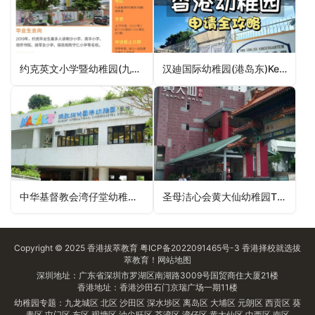
约克英文小学暨幼稚园(九龙塘)York English Primary School and Kindergarten (Cumberland Road, Kowloon Tong)（九龙城区幼稚园）
汉廸国际幼稚园(港岛东)Kendall International Preschool (Island East)（东区幼稚园）
中华基督教会湾仔堂幼稚园CCC Wanchai Church Kindergarten（湾仔区幼稚园）
圣母洁心会黄大仙幼稚园The Sisters of the Immaculate Heart of Mary WTS Kindergarten（黄大仙区幼稚园）
Copyright © 2025
香港拔萃教育
粤ICP备2022091465号-3
香港择校
就选拔
萃教育！
网站地图
深圳地址：广东省深圳市罗湖区南湖路3009号国贸商住大厦21楼
香港地址：香港沙田石门京瑞广场一期11楼
幼稚园专题：
九龙城区
北区
沙田区
深水埗区
离岛区
大埔区
元朗区
西贡区
葵
青区
屯门区
东区
观塘区
油尖旺区
荃湾区
湾仔区
黄大仙区
中西区
南区