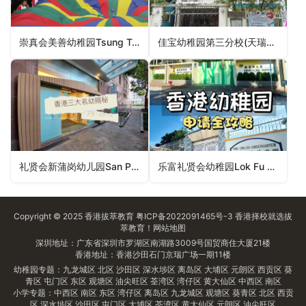
崇真会美善幼稚园Tsung Tsin Mission Graceful Kindergarten（西贡区幼稚园）
佳宝幼稚园第三分校(天瑞邨)Guideposts Kindergarten 3rd Branch (Tin Shui Estate)（元朗区幼稚园）
礼贤会新蒲岗幼儿园San Po Kong Rhenish Nursery（黄大仙区幼稚园）
乐富礼贤会幼稚园Lok Fu Rhenish Church Kindergarten（黄大仙区幼稚园）
Copyright © 2025
香港拔萃教育
粤ICP备2022091465号-3
香港择校
就选拔
萃教育！
网站地图
深圳地址：广东省深圳市罗湖区南湖路3009号国贸商住大厦21楼
香港地址：香港沙田石门京瑞广场一期11楼
幼稚园专题：
九龙城区
北区
沙田区
深水埗区
离岛区
大埔区
元朗区
西贡区
葵
青区
屯门区
东区
观塘区
油尖旺区
荃湾区
湾仔区
黄大仙区
中西区
南区
小学专题：
中西区
南区
东区
湾仔区
离岛区
九龙城区
观塘区
葵青区
北区
西贡
区
深水埗区
沙田区
屯门区
大埔区
荃湾区
黄大仙区
元朗区
油尖旺区