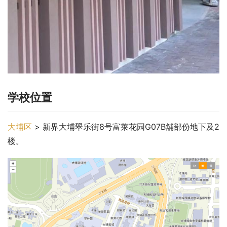
学校位置
大埔区
 > 新界大埔翠乐街8号富莱花园G07B舖部份地下及2
楼。