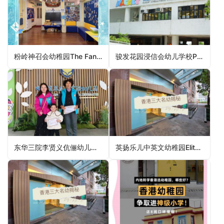
粉岭神召会幼稚园The Fanling Assemblies of God Kindergarten（北区幼稚园）
骏发花园浸信会幼儿学校Prosperous Garden Baptist Nursery School（油尖旺区幼稚园）
东华三院李贤义伉俪幼儿园TWGHs Mr. & Mrs. Lee Yin Yee Nursery School（湾仔区幼稚园）
英扬乐儿中英文幼稚园Elite Kids Anglo-Chinese Kindergarten（元朗区幼稚园）