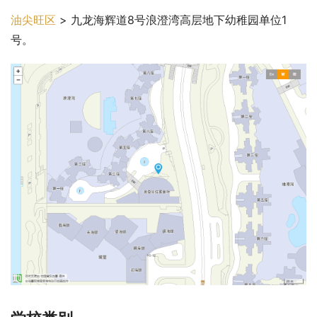
油尖旺区
 > 九龙海辉道8号浪澄湾高层地下幼稚园单位1
号。