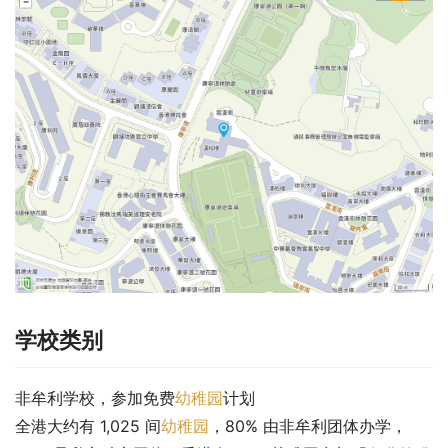
学校类别
非牟利学校，参加免费
幼稚园
计划
全港大约有 1,025 间
幼稚园
，80% 由非牟利团体办学，