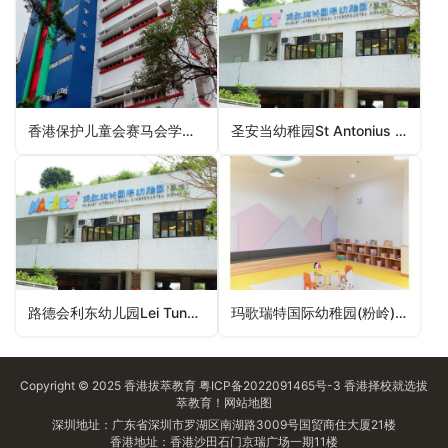
香港保护儿童会赛马会学心幼儿学校HKSPC the Jockey Club Hok Sam Nursery School（沙田区幼稚园）
圣安当幼稚园St Antonius Kindergarten（观塘区幼稚园）
路德会利东幼儿园Lei Tung Lutheran Day Nursery（南区幼稚园）
玛歌瑞特国际幼稚园(粉岭)Magart International Kindergarten (Fanling)（北区幼稚园）
Copyright © 2025
香港拔萃教育
粤ICP备2022091465号-3
香港择校
就选拔
萃教育！
网站地图
深圳地址：广东省深圳市罗湖区南湖路3009号国贸商住大厦21楼
香港地址：香港沙田石门京瑞广场一期11楼