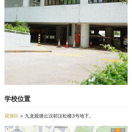
学校位置
观塘区
 > 九龙观塘云汉邨汉松楼3号地下。