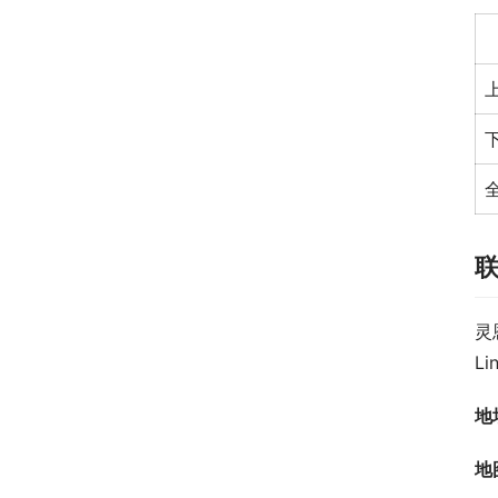
灵
Li
地
地