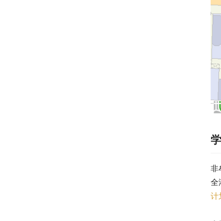
非
全
计