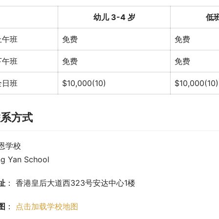
幼儿 3-4 岁
低班
上午班
免费
免费
下午班
免费
免费
全日班
$10,000(10)
$10,000(10)
联系方式
恩学校
ng Yan School
址
： 香港皇后大道西323号安达中心1楼
图
： 
点击加载学校地图