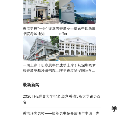
香港男校“一哥” 拔萃男
香港圣士提返中四录取
书院考试通知
offer
一周上岸！贝赛思牛娃
成功上岸！从深圳哈罗
获香港英基沙田书院录
转学香港哈罗国际学
取，靠的竟是这个法宝
校，候补转正拿下
Offer！
最新新闻
2026THE世界大学排名出炉 香港5所大学跻身百
名
香港顶尖男校——拔萃男书院开放明年申请！内