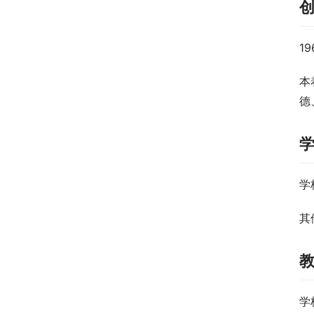
1
本
德
学
其
学