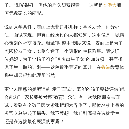
了。”阳光很好，但他的眉头却紧锁着——这就是
香港大
埔
区无数家长的缩影。
说到入学条件，表面上无非是那几样：学区划分、计分办
法、面试表现。但真正经历过的人都知道，这更像是一场精
心策划的社交博弈。就拿“世袭生”制度来说，表面上是为了
照顾校友子女，实则创造了一个隐形的特权阶层。我认识一
位妈妈，为了让孩子符合“首名出生子女”的加分项，甚至推
迟了生二胎的计划——这种近乎荒诞的算计，在
香港
教育体
系中却显得如此理所当然。
更让人困惑的是所谓的“亲子面试”。五岁的孩子要被评估“综
合能力”，家长要被考察“教育理念”。有一次我陪朋友去面
试，看到有个孩子因为紧张把积木弄倒了，那位名校出身的
考官立刻皱起了眉头。我不禁想：我们到底是在选拔学生，
还是在选拔最会表演的家庭？