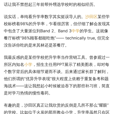
话让我不禁想起三年前帮外甥选学校时的相似经历。
说实话，单纯看升学率数字其实挺误导人的。
沙田区
某些学
校标榜着98%的升学率，乍看很厉害，但仔细了解会发现其
中包含了大量派位到Band 2、Band 3
中学
的学生。这就像
餐厅标榜“98%顾客都能吃饱”—— technically true, 但完全
没告诉你吃的是米其林还是茶餐厅。
我最反感的是某些学校把升学率当作营销工具。曾参观过一
所区内知名
小学
，招生主任用PPT展示了精美图表，却对每
个数字背后的具体细节避而不谈。后来通过家长群了解到，
他们所谓的“优异升学表现”很大程度上依赖于重复备考和题
海战术——这让我想起小时候被迫吞下的那些补习班，简直
是对学习热情的慢性毒药。
有趣的是，沙田区真正让我欣赏的反倒是几所不那么“耀眼”
的学校。比如位于火炭的那所教会小学，升学率虽然只在区