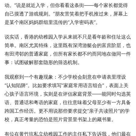
动。“说是就近入学，但你看看这条街——每个家长都觉得
自己摸透了游戏规则。”朋友苦笑着把手机推过来，屏幕上
是某个南区妈妈群组里流传的“入学密码表”。
说实话，香港的幼稚园入学从来就不只是看年龄和住址这么
简单。南区尤其特殊，这里既有深湾游艇会的富庶阶层，也
有田湾邨的普通家庭，但所有家长都不约而同地在做同一件
事：试图破解那套隐形的筛选机制。
我观察到一个有趣现象：不少学校会刻意在申请表里埋设
“认知陷阱”。比如要求填写“家庭常用语言组合”，表面上关
心孩子语言环境，实则是在评估家庭背景——能同时勾选英
语、普通话和粤语的家庭，往往意味着父母至少有一方具备
跨国工作经历。更不用说那些要求提交“亲子共读照片”的学
校，真正考量的恐怕是照片背景里书架上的藏书量。
有位在黄竹坑私立幼稚园工作的主任私下告诉我，他们最在