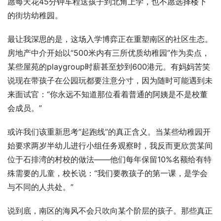
愿每天花45分钟车程送孩子到北角上学，也不愿选择楼下
的街坊幼稚园。
最让我深思的是，这场入学博弈正在重塑南区的社区生态。
房地产中介开始以“500米内有三所优质幼稚园”作为卖点，
某些屋苑的playgroup时薪甚至炒到600港元。有妈妈苦笑
说现在带孩子在公园玩都要注意分寸，因为随时可能遇到未
来面试官：“你永远不知道那位看着普通的阿姨是不是校董
会成员。”
或许我们该重新思考“起跑线”的真正含义。当某些幼稚园开
始要求两岁半幼儿进行小组任务观察时，我反而更欣赏某间
位于石排湾的村校的做法——他们每年保留10%名额给有特
殊需要的儿童，校长说：“我们要教孩子的第一课，是学会
与不同的人共处。”
说到底，南区的海风不会只吹向某个阶层的孩子。那些真正