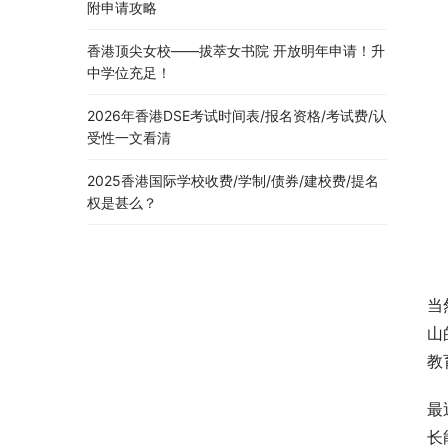
附申请攻略
香港顶尖女校——拔萃女书院 开放明年申请！升
中学位充足！
2026年香港DSE考试时间表/报名资格/考试费/认
受性一文看清
2025香港国际学校收费/学制/债券/建校费/提名
权是甚么？
当
山
教
最
长