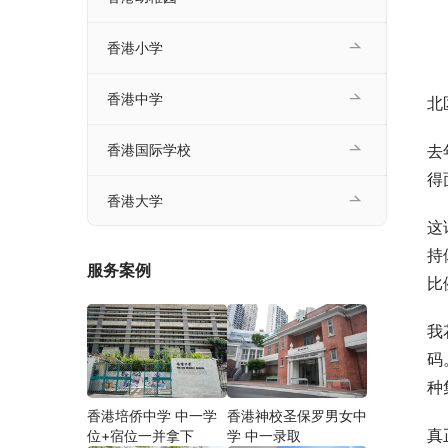
香港小学
香港中学
北
去
香港国际学校
得
香港大学
这
持
服务案例
比
我
码
种
香港培侨中学 中一学
香港神校圣保罗男女中
真
位+宿位一并拿下
学 中一录取