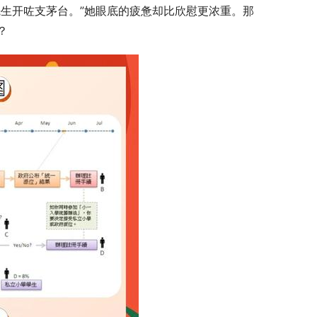
生开咗支茅台。”她眼底的疲惫却比欣慰更浓重。那
？