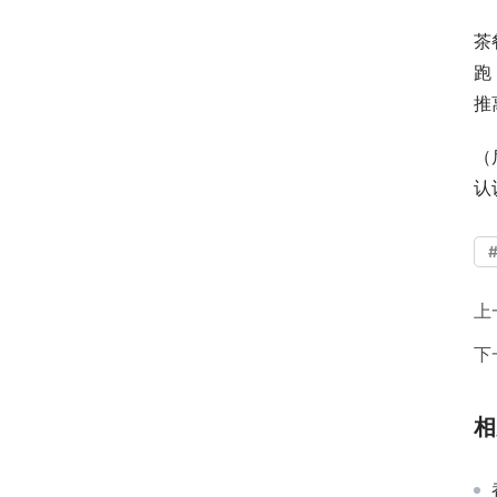
茶
跑
推
（
认
上
下
相