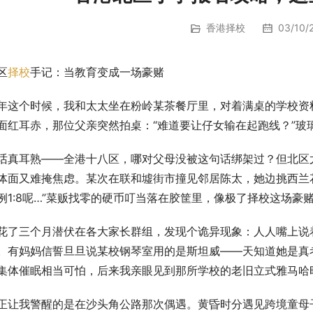
香港择校
03/10/2
区
择校
手记：当教育变成一场豪赌
年这个时候，我和太太坐在粉岭某茶餐厅里，对着满桌的学校资料
面红耳赤，那位父亲突然拍桌：“难道要让仔女输在起跑线？”玻
话真耳熟——全港十八区，哪对父母没被这句话绑架过？但北区
体面又难掩焦虑。某次在联和墟街市撞见邻居陈太，她边挑西兰
例1:8呢…”菜贩找零的硬币叮当落在胶筐里，像极了择校这场豪
花了三个月潜伏在各大家长群组，发现个诡异现象：人人嘴上说着
。有妈妈信誓旦旦说某校钢琴室用的是斯坦威——天知道她是真考察
集体催眠相当可怕，后来我亲眼见到那所学校的老旧立式雅马哈
正让我警醒的是在沙头角公路那次偶遇。黄昏时分遇见跨境童母