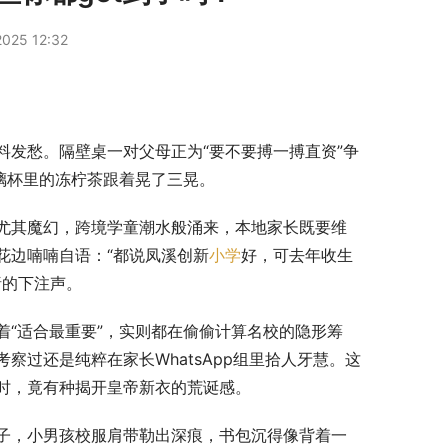
025 12:32
发愁。隔壁桌一对父母正为“要不要搏一搏直资”争
璃杯里的冻柠茶跟着晃了三晃。
尤其魔幻，跨境学童潮水般涌来，本地家长既要维
花边喃喃自语：“都说凤溪创新
小学
好，可去年收生
赌的下注声。
“适合最重要”，实则都在偷偷计算名校的隐形筹
过还是纯粹在家长WhatsApp组里拾人牙慧。这
时，竟有种揭开皇帝新衣的荒诞感。
子，小男孩校服肩带勒出深痕，书包沉得像背着一