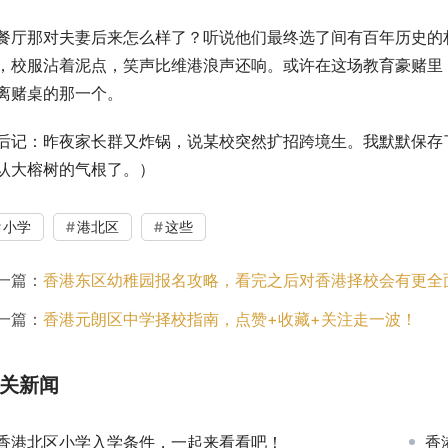
餐厅那对夫妻后来怎么样了？听说他们最终选了间有百年历史的
，校服沾着泥点，笑声比维港浪声还响。或许在这场教育豪赌里
离赌桌的那一个。
后记：昨夜家长群又炸锅，说某校突然扩招跨境生。我默默保存
认大榕树的气根了。）
小学
港北区
这些
一篇：
香港东区幼稚园报名攻略，看完之后对香港择校会有更全
一篇：
香港元朗区中学择校指南，点赞+收藏+关注走一波！
关新闻
香港北区小学入学条件，一起来看看吧！
香