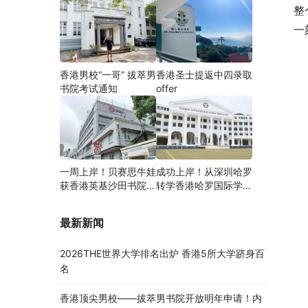
整
一
香港男校“一哥” 拔萃男
香港圣士提返中四录取
书院考试通知
offer
一周上岸！贝赛思牛娃
成功上岸！从深圳哈罗
获香港英基沙田书院录
转学香港哈罗国际学
取，靠的竟是这个法宝
校，候补转正拿下
Offer！
最新新闻
2026THE世界大学排名出炉 香港5所大学跻身百
名
香港顶尖男校——拔萃男书院开放明年申请！内