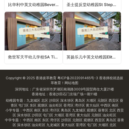
比华利中英文幼稚园Beverly Anglo-Chinese Kindergarten（西贡区幼稚园）
圣士提反堂幼稚园St Stephen’s Church Kindergarten（中西区幼稚园）
救世军天平幼儿学校SA Tin Ping Nursery School（北区幼稚园）
英扬乐儿中英文幼稚园Elite Kids Anglo-Chinese Kindergarten（元朗区幼稚园）
Copyright © 2025
香港拔萃教育
粤ICP备2022091465号-3
香港择校
就选拔
萃教育！
网站地图
深圳地址：广东省深圳市罗湖区南湖路3009号国贸商住大厦21楼
香港地址：香港沙田石门京瑞广场一期11楼
幼稚园专题：
九龙城区
北区
沙田区
深水埗区
离岛区
大埔区
元朗区
西贡区
葵
青区
屯门区
东区
观塘区
油尖旺区
荃湾区
湾仔区
黄大仙区
中西区
南区
小学专题：
中西区
南区
东区
湾仔区
离岛区
九龙城区
观塘区
葵青区
北区
西贡
区
深水埗区
沙田区
屯门区
大埔区
荃湾区
黄大仙区
元朗区
油尖旺区
中学专题：
中西区
南区
东区
湾仔区
沙田区
元朗区
观塘区
西贡区
离岛区
葵青
区
深水埗区
油尖旺区
九龙城区
黄大仙区
荃湾区
屯门区
大埔区
北区