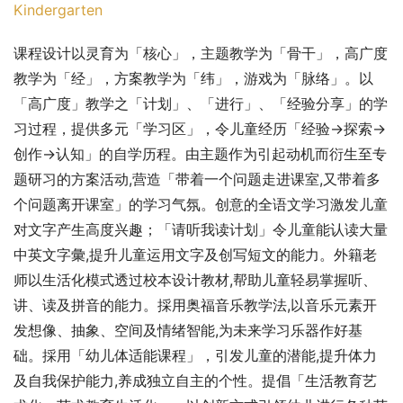
Kindergarten
课程设计以灵育为「核心」，主题教学为「骨干」，高广度
教学为「经」，方案教学为「纬」，游戏为「脉络」。以
「高广度」教学之「计划」、「进行」、「经验分享」的学
习过程，提供多元「学习区」，令儿童经历「经验→探索→
创作→认知」的自学历程。由主题作为引起动机而衍生至专
题研习的方案活动,营造「带着一个问题走进课室,又带着多
个问题离开课室」的学习气氛。创意的全语文学习激发儿童
对文字产生高度兴趣；「请听我读计划」令儿童能认读大量
中英文字彙,提升儿童运用文字及创写短文的能力。外籍老
师以生活化模式透过校本设计教材,帮助儿童轻易掌握听、
讲、读及拼音的能力。採用奥福音乐教学法,以音乐元素开
发想像、抽象、空间及情绪智能,为未来学习乐器作好基
础。採用「幼儿体适能课程」，引发儿童的潜能,提升体力
及自我保护能力,养成独立自主的个性。提倡「生活教育艺